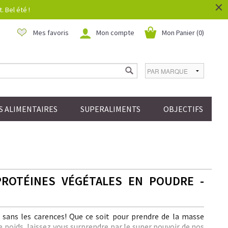
×
 Bel été !
Mes favoris
Mon compte
Mon Panier (
0
)
 ALIMENTAIRES
SUPERALIMENTS
OBJECTIFS
PROTÉINES VÉGÉTALES EN POUDRE -
e sans les carences! Que ce soit pour prendre de la masse
 poids, laissez vous surprendre par le super pouvoir de nos