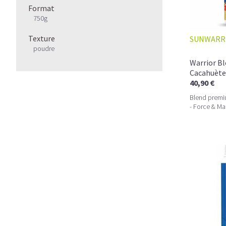
Format
750g
Texture
SUNWARR
poudre
Warrior B
Cacahuète
40,90 €
Blend premi
- Force & Ma