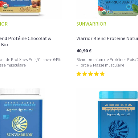
IOR
SUNWARRIOR
L
es
proteine vegan bio
sous forme de
classique ne permet pas de couvrir des be
lend Protéine Chocolat &
Warrior Blend Protéine Natu
une source de protéine supplémentaire d
 Bio
partir de graines, oléagineux, céréales ou
40,90 €
de protéines sans avoir autant de glucides
um de Protéines Pois/Chanvre 64%
Blend premium de Protéines Pois/
sse musculaire
- Force & Masse musculaire
Vous n'avez pas encore testé nos produ
proteine vegan
les plus populaires et aux
LA PROTÉINE DE CHANV
QUOTIDIEN