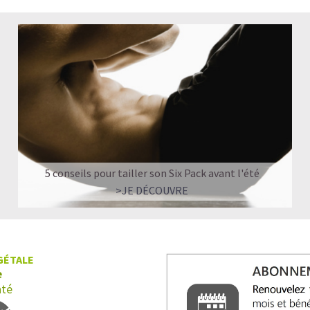
LA PROTÉINE DE POIS BIO,
MUSCULATION
5 conseils pour tailler son Six Pack avant l'été
>JE DÉCOUVRE
GÉTALE
e
nté
La
proteine de pois
biologique
est issu
réduits en poudre. Le pois apporte une 