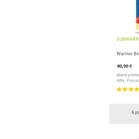
SUNWARR
Warrior Bl
40,90 €
Blend premi
60% - Force
6 p