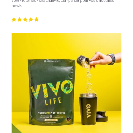
70% Protéines Pois/Chanvre/Citr -parfait pour vos smoothies
bowls
Pour un effet optimal sur la récupération après l'effort,
consommez votre
shaker protéiné
dans l’heure qui suit
la séance d’entraînement. Dans le cadre d’une perte de
poids, la protéine peut intervenir en tant que collation à
11h et 16h. Comment mieux les savourer? Mixez les
protéines poudres
avec des fruits et légumes et du lait
végétal, vous obtiendrez ainsi un délicieux
smoothie