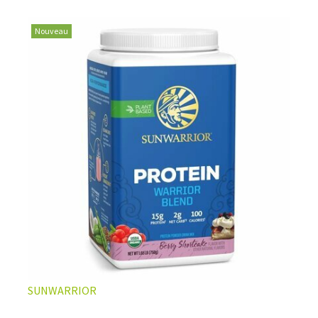
vegan
les plus populaires et aux multiples bienfaits.
Nouveau
LA PROTÉINE DE CHANVRE BIO, VOTRE ATOUT
SANTÉ AU QUOTIDIEN
Non seulement les graines de chanvre apportent des
SUNWARRIOR
protéines complètes d'excellente qualité, elles sont
aussi extrêmement bien pourvues en nutriments