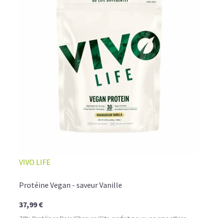
COMMENT LES UTILISER? QUEL DOSAGE?
Faciles et rapides à consommer, à diluer dans un shaker
comme
boisson protéinée
ou bien incorporées dans des
crêpes ou des pancakes, les
proteine vegetale en
poudre
deviendront vos alliées santé au quotidien, à
raison d'une à trois
doses par jour, associée à une
alimentation variée et équilibrée.
VIVO LIFE
Protéine Vegan - saveur Vanille
37,99 €