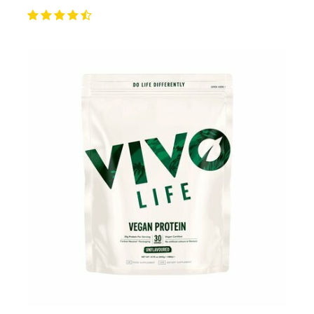
QUELLE PROTÉINE VÉGÉTALE EN POUDRE
CHOISIR?
Il est délicat de vous orienter vers une protéine plus
qu’une autre sachant qu'en matière de nutrition
sportive, un produit peut convenir à une personne et pas
à une autre, que les goûts et préférences restent des
choix personnels. Le meilleur conseil serait de varier et
d'alterner vos sources de protéines. Nous vous
recommandons les
poudre proteine vegan
bio avec un
taux minimum de 70% en post training et celles à
40/60% pour les encas le matin, à 16H ou comme
substitut de repas. Les mélanges multi-sources ont un
meilleur ratio en acides aminés et
leur
synergie vous
permet de bénéficier d'un aminogramme complet et