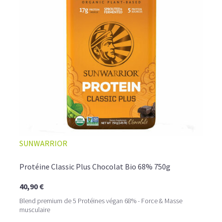
provoquer des ballonnements.
Le pois est la plus
hypoallergénique de toutes les
protéines poudres
.
C'est également une protéine anti-catabolique très
intéressante pour la perte de graisses.
LA PROTÉINE DE RIZ BIO, UNE VARIANTE SANS
GLUTEN À DÉCOUVRIR
La
proteine riz
provient de grains entiers de riz complet
biologique et contient 82% de protéines. Après votre
entraînement, préparez vous un délicieux shaker riche en
protéines vegan bio, qui vous apportera l'ensemble des
acides aminés essentiels à la reconstruction de votre
masse musculaire.
SUNWARRIOR
Protéine Classic Plus Chocolat Bio 68% 750g
40,90 €
Blend premium de 5 Protéines végan 68% - Force & Masse
musculaire