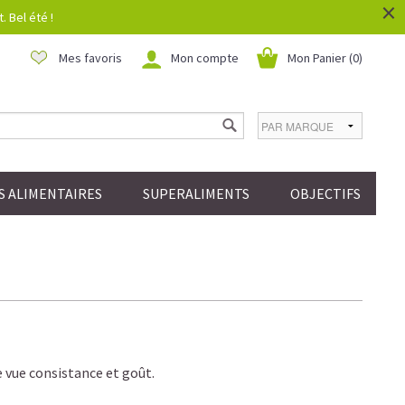
×
 Bel été !
Mes favoris
Mon compte
Mon Panier (
0
)
 ALIMENTAIRES
SUPERALIMENTS
OBJECTIFS
e vue consistance et goût.