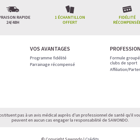
VRAISON RAPIDE
1 ÉCHANTILLON
FIDÉLITÉ
24/48H
OFFERT
RÉCOMPENSÉ
VOS AVANTAGES
PROFESSIO
Programme fidélité
Formule groupé
clubs de sport
Parrainage récompensé
Affiliation/Parte
bstituent pas à un avis médical auprès d’un professionnel de santé qu'il vou
peuvent en aucun cas engager la responsabilité de SAWONDO.
© Copyright Sawondo |
Crédits