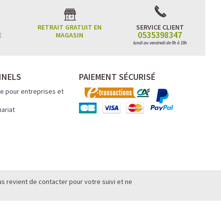
RETRAIT GRATUIT EN
SERVICE CLIENT
0535398347
E
MAGASIN
lundi au vendredi de 9h à 19h
NNELS
PAIEMENT SÉCURISÉ
e pour entreprises et
nariat
s revient de contacter pour votre suivi et ne