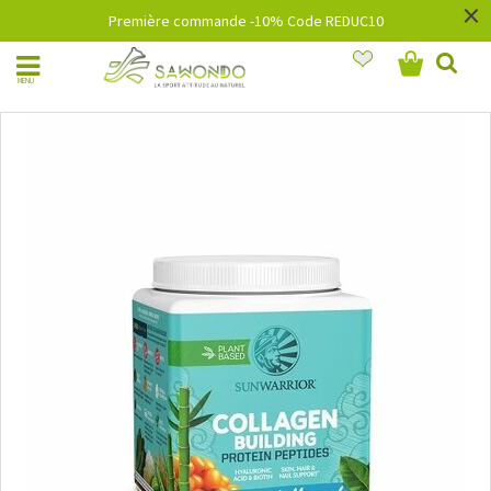
×
Première commande -10% Code REDUC10
MENU