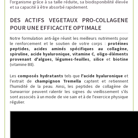
l'organisme grâce à sa taille réduite, sa biodisponibilité élevée
et sa capacité à être absorbé rapidement.
DES ACTIFS VEGETAUX PRO-COLLAGENE
POUR UNE EFFICACITE OPTIMALE
Notre formulation anti-âge réunit les meilleurs nutriments pour
le renforcement et le soutien de votre corps :
protéines
peptides
,
acides aminés spécifiques au collagène
,
spiruline
,
acide hyaluronique
,
vitamine C
,
oligo-éléments
provenant d'algues
,
légumes-feuilles
,
silice
et
biotine
(vitamine B8).
Les
composés hydratants
tels que
l'acide hyaluronique
et
l'extrait de
champignon Tremella
captent et retiennent
l'humidité de la peau. Ainsi, les peptides de collagène de
Sunwarrior peuvent ralentir les signes du vieillissement s'ils
sont associés à un mode de vie sain et à de l'exercice physique
régulier.