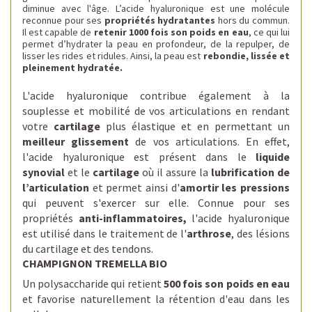
diminue avec l'âge.
L’acide hyaluronique est une molécule
reconnue pour ses
propriétés hydratantes
hors du commun.
Il est
capable de
retenir 1000 fois son poids en eau
, ce qui lui
permet d’hydrater la peau en profondeur, de la repulper, de
lisser les rides et ridules. Ainsi, la peau est
rebondie, lissée et
pleinement hydratée.
L'acide hyaluronique
contribue également à la
souplesse et mobilité de
vos articulations en rendant
votre
cartilage
plus élastique et en permettant un
meilleur glissement
de vos articulations. En effet,
l
'acide hyaluronique est présent dans le
liquide
synovial
et le
cartilage
où il assure la
lubrification de
l’articulation
et
permet ainsi d'
amortir les pressions
qui peuvent s'exercer sur elle. Connue pour ses
propriétés
anti-inflammatoires,
l'acide hyaluronique
est utilisé dans le traitement de l'
arthrose
, des lésions
du cartilage et des tendons.
CHAMPIGNON TREMELLA BIO
Un polysaccharide qui retient
500 fois son poids en eau
et favorise naturellement la rétention d'eau dans les