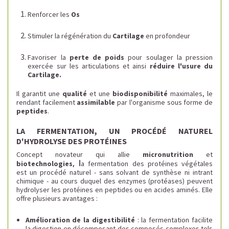
Renforcer les
Os
Stimuler la régénération du
Cartilage
en profondeur
Favoriser la
perte de poids
pour soulager la pression
exercée sur les articulations et ainsi
réduire l'usure du
Cartilage.
Il garantit une
qualité
et une
biodisponibilité
maximales, le
rendant facilement
assimilable
par l'organisme sous forme de
peptides
.
LA FERMENTATION, UN PROCÉDÉ NATUREL
D'HYDROLYSE DES PROTÉINES
Concept novateur qui allie
micronutrition
et
, l
biotechnologies
a fermentation des protéines végétales
est un procédé naturel - sans solvant de synthèse ni intrant
chimique - au cours duquel des enzymes (protéases) peuvent
hydrolyser les protéines en peptides ou en acides aminés. Elle
offre plusieurs avantages :
Amélioration de la digestibilité
: la fermentation facilite
la digestion en décomposant des composés complexes tels