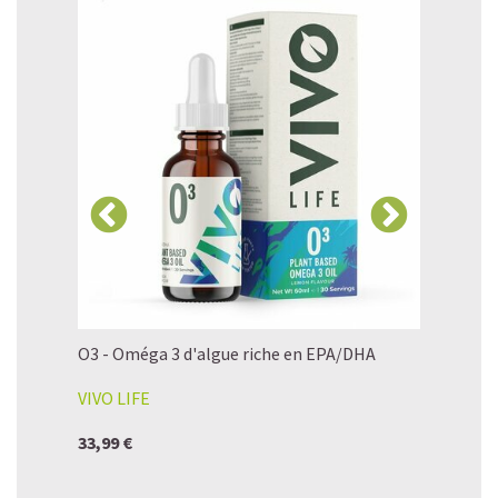
imés 500mg
O3 - Oméga 3 d'algue riche en EPA/DHA
Spiruline
VIVO LIFE
FLAMANT
33,99 €
19,90 €