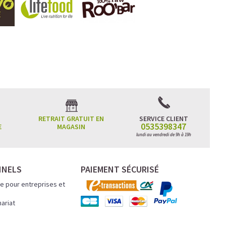
RETRAIT GRATUIT EN
SERVICE CLIENT
0535398347
E
MAGASIN
lundi au vendredi de 9h à 19h
NNELS
PAIEMENT SÉCURISÉ
e pour entreprises et
nariat