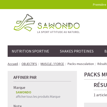
Première 
NUTRITION SPORTIVE
SHAKES PROTEINES
B
Accueil
OBJECTIFS
MUSCLE / FORCE
Packs musculation
Résult
PACKS M
AFFINER PAR
RÉSU
Marque
SAWONDO
1 articl
afficher tous les produits Marque
Note