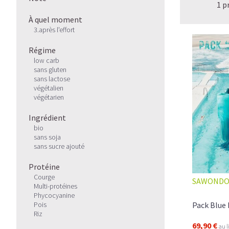
1 p
À quel moment
3.après l'effort
Régime
low carb
sans gluten
sans lactose
végétalien
végétarien
Ingrédient
bio
sans soja
sans sucre ajouté
Protéine
Courge
SAWOND
Multi-protéines
Phycocyanine
Pois
Pack Blue 
Riz
69,90 €
au l