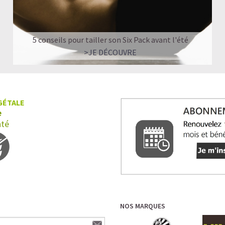
5 conseils pour tailler son Six Pack avant l'été
>JE DÉCOUVRE
GÉTALE
e
nté
NOS MARQUES