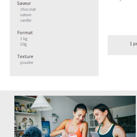
Saveur
chocolat
nature
vanille
Format
1 kg
1 p
50g
Texture
poudre