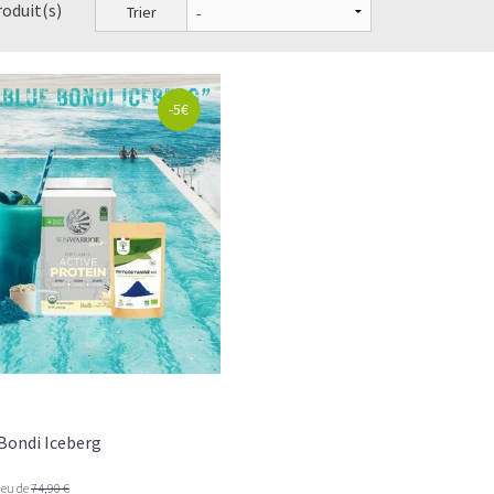
roduit(s)
Trier
-5€
O
Bondi Iceberg
ieu de
74,90 €