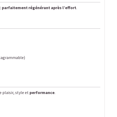
t
parfaitement régénérant après l’effort
.
l
stagrammable)
plaisir, style et
performance
.