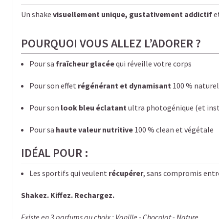
Un shake
visuellement unique
, gustativement addictif
e
POURQUOI VOUS ALLEZ L’ADORER ?
Pour sa
fraîcheur glacée
qui réveille votre corps
Pour son effet
régénérant et dynamisant
100 % nature
Pour son
look bleu éclatant
ultra photogénique (et in
Pour sa
haute valeur nutritive
100 % clean et végétale
IDÉAL POUR :
Les sportifs qui veulent
récupérer
, sans compromis entre 
Shakez. Kiffez. Rechargez.
Existe en 3 parfums au choix : Vanille - Chocolat - Nature.