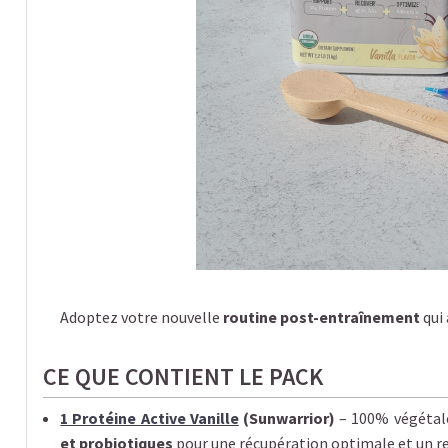
Adoptez votre nouvelle
routine post-entraînement
qui
CE QUE CONTIENT LE PACK
1 Protéine Active Vanille
(Sunwarrior)
– 100% végétale
et probiotiques
pour une récupération optimale et un r