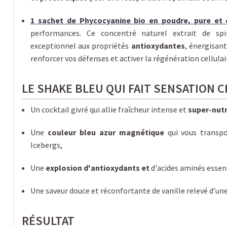
1 sachet de Phycocyanine bio en poudre, pure et
performances. Ce concentré naturel extrait de sp
exceptionnel aux propriétés
antioxydantes
, énergisan
renforcer vos défenses et activer la régénération cellulai
LE SHAKE BLEU QUI FAIT SENSATION C
Un cocktail givré qui allie fraîcheur intense et
super-nut
Une
couleur bleu azur magnétique
qui vous transpo
Icebergs,
Une
explosion d'antioxydants et
d'acides aminés essent
Une saveur douce et réconfortante de vanille relevé d’une
RÉSULTAT