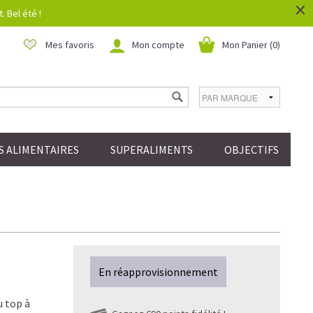
×
 Bel été !
Mes favoris
Mon compte
Mon Panier (
0
)
 ALIMENTAIRES
SUPERALIMENTS
OBJECTIFS
En réapprovisionnement
u top à