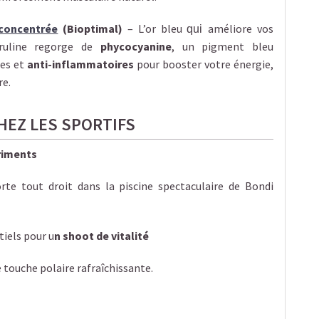
 concentrée
(Bioptimal)
– L’or bleu
améliore vos
qui
iruline regorge de
phycocyanine
, un pigment bleu
tes et
anti-inflammatoires
pour booster votre énergie,
re.
HEZ LES SPORTIFS
riments
rte tout droit dans la piscine spectaculaire de Bondi
iels pour u
n shoot de vitalité
 touche polaire rafraîchissante.