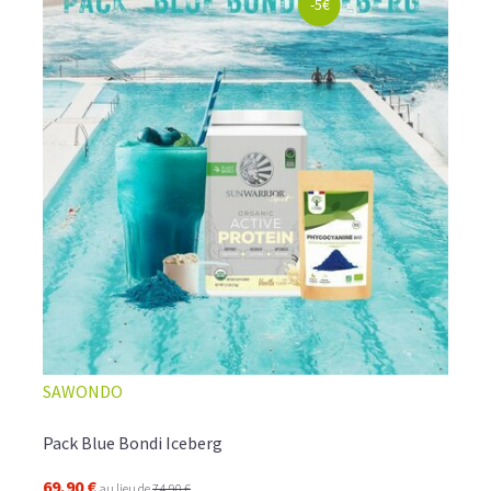
-5€
SAWONDO
Pack Blue Bondi Iceberg
69,90 €
au lieu de
74,90 €