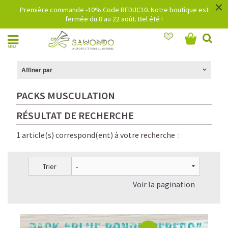
×
Première commande -10% Code REDUC10. Notre boutique est
fermée du 8 au 22 août. Bel été !
MENU
Affiner par
PACKS MUSCULATION
RÉSULTAT DE RECHERCHE
1 article(s) correspond(ent) à votre recherche :
Trier
Voir la pagination