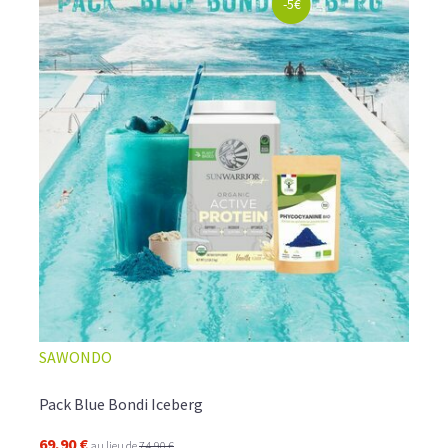
-5€
SAWONDO
Pack Blue Bondi Iceberg
69,90 €
au lieu de
74,90 €