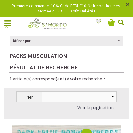
×
Première commande -10% Code REDUC10. Notre boutique est
fermée du 8 au 22 août. Bel été !
MENU
Affiner par
PACKS MUSCULATION
RÉSULTAT DE RECHERCHE
1 article(s) correspond(ent) à votre recherche :
Trier
Voir la pagination