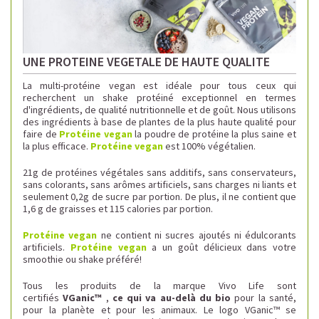
UNE PROTEINE VEGETALE DE HAUTE QUALITE
La multi-protéine vegan est idéale pour tous ceux qui
recherchent un shake protéiné exceptionnel en termes
d'ingrédients, de qualité nutritionnelle et de goût. Nous utilisons
des ingrédients à base de plantes de la plus haute qualité pour
faire de
Protéine vegan
la poudre de protéine la plus saine et
la plus efficace.
Protéine vegan
est 100% végétalien.
21g de protéines végétales sans additifs, sans conservateurs,
sans colorants, sans arômes artificiels, sans charges ni liants et
seulement 0,2g de sucre par portion. De plus, il ne contient que
1,6 g de graisses et 115 calories par portion.
Protéine vegan
ne contient ni sucres ajoutés ni édulcorants
artificiels.
Protéine vegan
a un goût délicieux dans votre
smoothie ou shake préféré!
Tous les produits de la marque Vivo Life sont
certifiés
VGanic™
,
ce qui va au-delà du bio
pour la santé,
pour la planète et pour les animaux. Le logo VGanic™ se