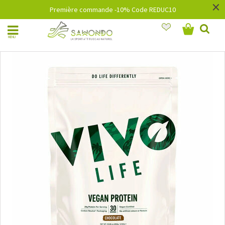
×
Première commande -10% Code REDUC10
MENU