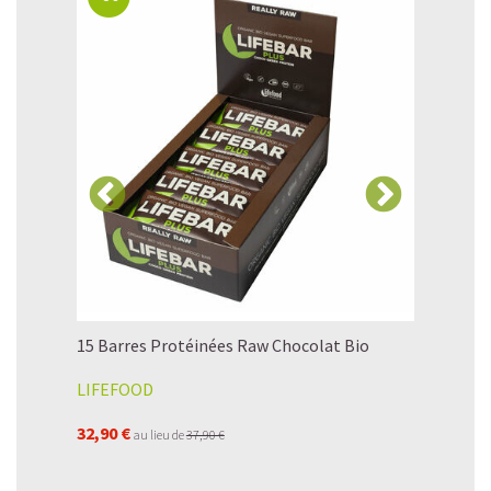
g
Barre Pro
Vanille bi
15 Barres Protéinées Raw Chocolat Bio
ROO'BAR
LIFEFOOD
3,49 €
32,90 €
au lieu de
37,90 €