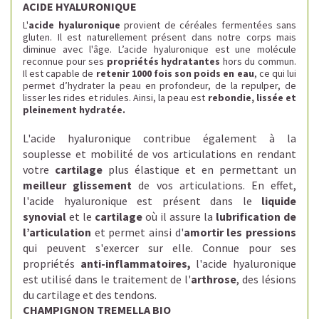
ACIDE HYALURONIQUE
L'
acide hyaluronique
provient de céréales fermentées sans
gluten. Il
est naturellement présent
dans notre corps mais
diminue avec l'âge.
L’acide hyaluronique est une molécule
reconnue pour ses
propriétés hydratantes
hors du commun.
Il est
capable de
retenir 1000 fois son poids en eau
, ce qui lui
permet d’hydrater la peau en profondeur, de la repulper, de
lisser les rides et ridules. Ainsi, la peau est
rebondie, lissée et
pleinement hydratée.
L'acide hyaluronique
contribue également à la
souplesse et mobilité de
vos articulations en rendant
votre
cartilage
plus élastique et en permettant un
meilleur glissement
de vos articulations. En effet,
l
'acide hyaluronique est présent dans le
liquide
synovial
et le
cartilage
où il assure la
lubrification de
l’articulation
et
permet ainsi d'
amortir les pressions
qui peuvent s'exercer sur elle. Connue pour ses
propriétés
anti-inflammatoires,
l'acide hyaluronique
est utilisé dans le traitement de l'
arthrose
, des lésions
du cartilage et des tendons.
CHAMPIGNON TREMELLA BIO