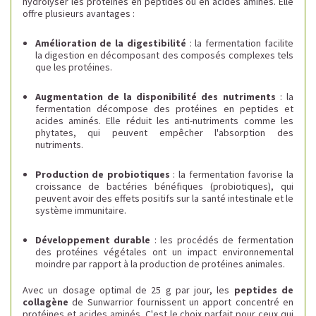
hydrolyser les protéines en peptides ou en acides aminés. Elle
offre plusieurs avantages :
Amélioration de la digestibilité
: la fermentation facilite
la digestion en décomposant des composés complexes tels
que les protéines.
Augmentation de la disponibilité des nutriments
: la
fermentation décompose des protéines en peptides et
acides aminés. Elle réduit les anti-nutriments comme les
phytates, qui peuvent empêcher l'absorption des
nutriments.
Production de probiotiques
: la fermentation favorise la
croissance de bactéries bénéfiques (probiotiques), qui
peuvent avoir des effets positifs sur la santé intestinale et le
système immunitaire.
Développement durable
: les procédés de fermentation
des protéines végétales ont un impact environnemental
moindre par rapport à la production de protéines animales.
Avec un dosage optimal de 25 g par jour, les
peptides de
collagène
de Sunwarrior fournissent un apport concentré en
protéines et acides aminés. C'est le choix parfait pour ceux qui