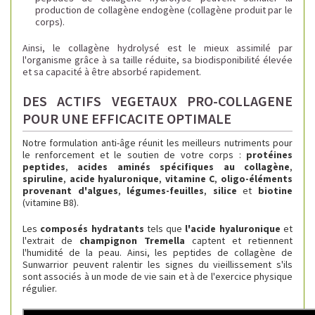
production de collagène endogène (collagène produit par le
corps).
Ainsi, le collagène hydrolysé est le mieux assimilé par
l'organisme grâce à sa taille réduite, sa biodisponibilité élevée
et sa capacité à être absorbé rapidement.
DES ACTIFS VEGETAUX PRO-COLLAGENE
POUR UNE EFFICACITE OPTIMALE
Notre formulation anti-âge réunit les meilleurs nutriments pour
le renforcement et le soutien de votre corps :
protéines
peptides
,
acides aminés spécifiques au collagène
,
spiruline
,
acide hyaluronique
,
vitamine C
,
oligo-éléments
provenant d'algues
,
légumes-feuilles
,
silice
et
biotine
(vitamine B8).
Les
composés hydratants
tels que
l'acide hyaluronique
et
l'extrait de
champignon Tremella
captent et retiennent
l'humidité de la peau. Ainsi, les peptides de collagène de
Sunwarrior peuvent ralentir les signes du vieillissement s'ils
sont associés à un mode de vie sain et à de l'exercice physique
régulier.