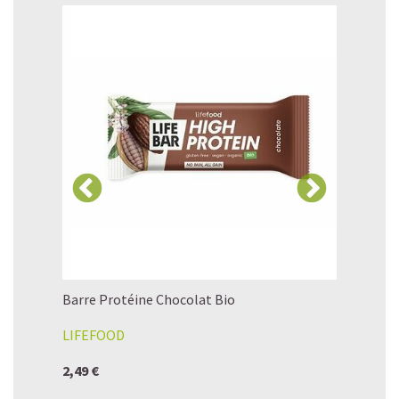
imés 500mg
Barre Protéine Chocolat Bio
Spiruline
LIFEFOOD
FLAMANT
2,49 €
19,90 €