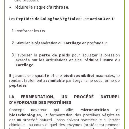
réduire le risque d'
arthrose
.
Les
Peptides de Collagène Végétal
ont une
action 3 en 1
:
Renforcer les
Os
Stimuler la régénération du
Cartilage
en profondeur
Favoriser la
perte de poids
pour soulager la pression
exercée sur les articulations et ainsi
réduire l'usure du
Cartilage.
Il garantit une
qualité
et une
biodisponibilité
maximales, le
rendant facilement
assimilable
par l'organisme sous forme de
peptides
.
LA FERMENTATION, UN PROCÉDÉ NATUREL
D'HYDROLYSE DES PROTÉINES
Concept novateur qui allie
micronutrition
et
, l
biotechnologies
a fermentation des protéines végétales
est un procédé naturel - sans solvant synthétique ni intrant
chimique - au cours duquel des enzymes (protéases) peuvent