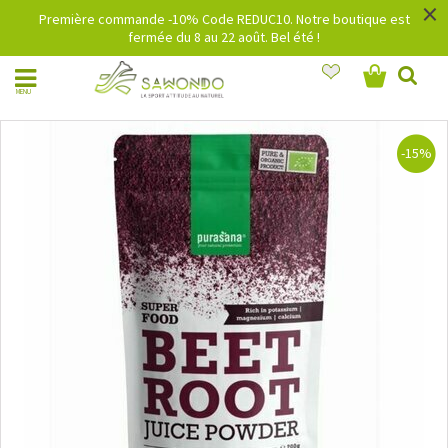
×
Première commande -10% Code REDUC10. Notre boutique est
fermée du 8 au 22 août. Bel été !
MENU
-15%