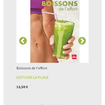
téines,
Boissons de l'effort
Warrior B
EDITIONS LA PLAGE
SUNWARR
13,50 €
44,90 €