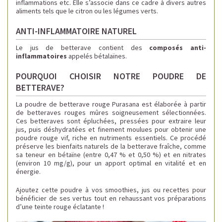
inflammations etc. Elle s’associe dans ce cadre à divers autres
aliments tels que le citron ou les légumes verts.
ANTI-INFLAMMATOIRE NATUREL
Le jus de betterave contient des
composés anti-
inflammatoires
appelés bétalaïnes
.
POURQUOI CHOISIR NOTRE POUDRE DE
BETTERAVE?
La poudre de betterave rouge Purasana est élaborée à partir
de betteraves rouges mûres soigneusement sélectionnées.
Ces betteraves sont épluchées, pressées pour extraire leur
jus, puis déshydratées et finement moulues pour obtenir une
poudre rouge vif, riche en nutriments essentiels. Ce procédé
préserve les bienfaits naturels de la betterave fraîche, comme
sa teneur en bétaïne (entre 0,47 % et 0,50 %) et en nitrates
(environ 10 mg/g), pour un apport optimal en vitalité et en
énergie.
Ajoutez cette poudre à vos smoothies, jus ou recettes pour
bénéficier de ses vertus tout en rehaussant vos préparations
d’une teinte rouge éclatante !