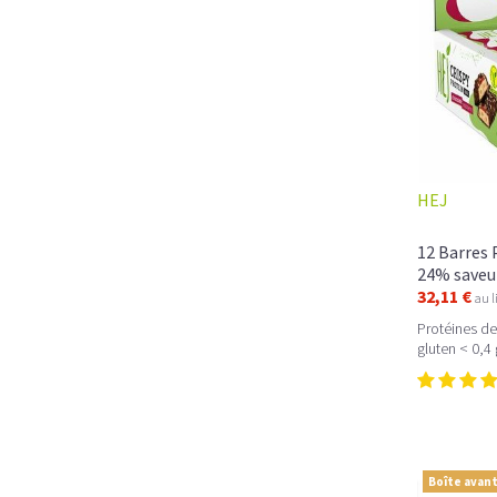
HEJ
12 Barres 
24% saveu
32,11 €
au l
Protéines de
gluten < 0,4
Boîte avant