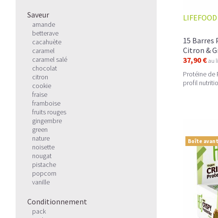
Saveur
LIFEFOOD
amande
betterave
15 Barres 
cacahuète
Citron & G
caramel
caramel salé
37,90 €
au l
chocolat
Protéine de 
citron
profil nutrit
cookie
fraise
framboise
fruits rouges
gingembre
green
nature
Boîte avant
noisette
nougat
pistache
popcorn
vanille
Conditionnement
pack