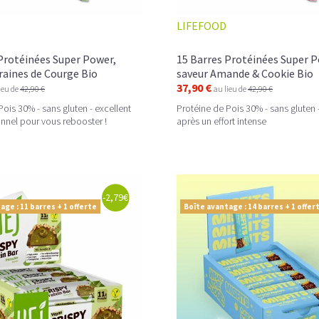
LIFEFOOD
Protéinées Super Power,
15 Barres Protéinées Super P
raines de Courge Bio
saveur Amande & Cookie Bio
37,90 €
ieu de
42,90 €
au lieu de
42,90 €
Pois 30% - sans gluten - excellent
Protéine de Pois 30% - sans gluten -
ionnel pour vous rebooster !
après un effort intense
-2,79€
age : 11 barres + 1 offerte
Boîte avantage : 14 barres + 1 offer