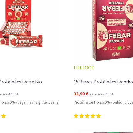
LIFEFOOD
Protéinées Fraise Bio
15 Barres Protéinées Frambo
32,90 €
ieu de
37,90 €
au lieu de
37,90 €
Pois 20% - végan, sans gluten, sans
Protéine de Pois 20% - paléo, cru, 