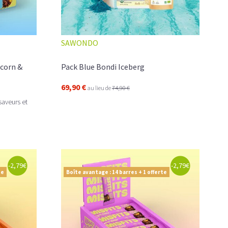
SAWONDO
corn &
Pack Blue Bondi Iceberg
69,90 €
au lieu de
74,90 €
saveurs et
-2,79€
-2,79€
te
Boîte avantage : 14 barres + 1 offerte