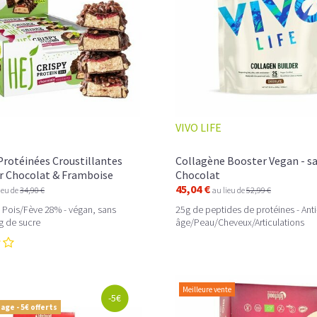
VIVO LIFE
Protéinées Croustillantes
Collagène Booster Vegan - s
r Chocolat & Framboise
Chocolat
45,04 €
ieu de
34,90 €
au lieu de
52,99 €
 Pois/Fève 28% - végan, sans
25g de peptides de protéines - Anti
 g de sucre
âge/Peau/Cheveux/Articulations
Meilleure vente
-5€
age - 5€ offerts