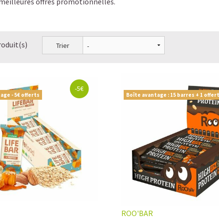
 meilleures offres promotionnelles.
roduit(s)
Trier
-5€
age - 5€ offerts
Boîte avantage : 15 barres + 1 offer
ROO'BAR