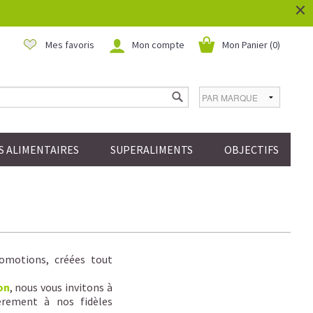
×
Mes favoris
Mon compte
Mon Panier (
0
)
 ALIMENTAIRES
SUPERALIMENTS
OBJECTIFS
omotions, créées tout
on
, nous vous invitons à
èrement à nos fidèles