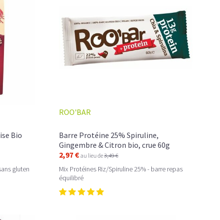
ROO'BAR
ise Bio
Barre Protéine 25% Spiruline,
Gingembre & Citron bio, crue 60g
2,97 €
au lieu de
3,49 €
sans gluten
Mix Protéines Riz/Spiruline 25% - barre repas
équilibré