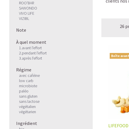
clients nos
ROO'BAR
SAWONDO
VIVO LIFE
VIZIBL
26 p
Note
À quel moment
1.avant l'effort
2.pendant l'effort
Boîte avant
3.après l'effort
Régime
avec caféine
low carb
microbiote
paléo
sans gluten
sans lactose
végétalien
végétarien
Ingrédient
LIFEFOOD
bio