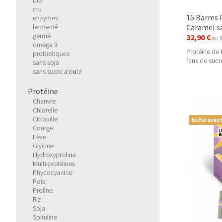
cru
15 Barres 
enzymes
fermenté
Caramel sa
germé
32,90 €
au l
oméga 3
Protéine de 
probiotiques
fans de sucr
sans soja
sans sucre ajouté
Protéine
Chanvre
Chlorelle
Citrouille
Boîte avant
Courge
Fève
Glycine
Hydroxyproline
Multi-protéines
Phycocyanine
Pois
Proline
Riz
Soja
Spiruline