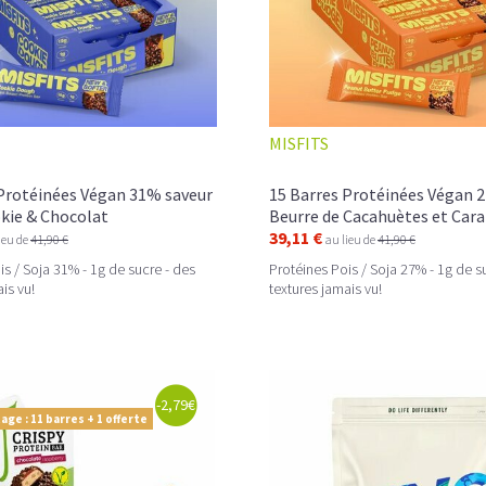
MISFITS
 Protéinées Végan 31% saveur
15 Barres Protéinées Végan 
kie & Chocolat
Beurre de Cacahuètes et Ca
39,11 €
ieu de
41,90 €
au lieu de
41,90 €
is / Soja 31% - 1g de sucre - des
Protéines Pois / Soja 27% - 1g de s
is vu!
textures jamais vu!
-2,79€
age : 11 barres + 1 offerte