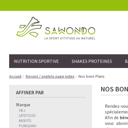
NUTRITION SPORTIVE
SHAKES PROTEINES
B
Accueil
Rayons / onglets page index
Nos bons Plans
NOS BON
AFFINER PAR
Marque
Rendez-vou
HEJ
spécialemen
LIFEFOOD
Afin de
béné
MISFITS
vous abon
PURASANA