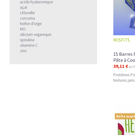
acide hyaluronique
açaï
chlorelle
curcuma
herbe d'orge
NO
silicium organique
MISFITS
spiruline
vitamine C
zinc
15 Barres
Pâte à Coo
39,11 €
au l
Protéines Po
textures jama
Boîte avant