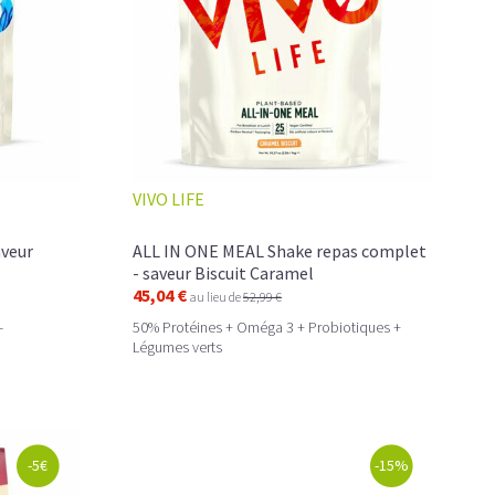
VIVO LIFE
aveur
ALL IN ONE MEAL Shake repas complet
- saveur Biscuit Caramel
45,04 €
au lieu de
52,99 €
-
50% Protéines + Oméga 3 + Probiotiques +
Légumes verts
-5€
-15%