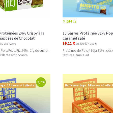
MISFITS
Protéinées 24% Crispy à la
15 Barres Protéinée 31% Pop
 nappées de Chocolat
Caramel salé
39,11 €
ieu de
34,90 €
au lieu de
41,90 €
 Pois/Fève/Riz 24% - 1 g de sucre -
Protéines de Pois / Soja 31% - des 
tillante et fondante
textures jamais vu!
-2,79€
age : 14 barres + 1 offerte
Boîte avantage : 14 barres + 1 offer