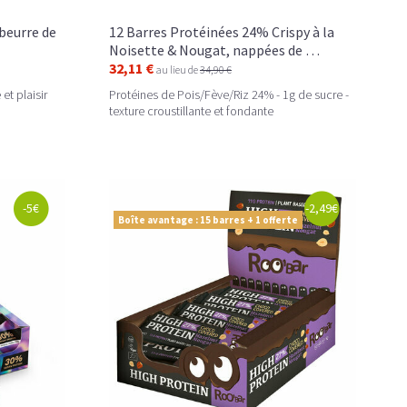
beurre de
12 Barres Protéinées 24% Crispy à la
Noisette & Nougat, nappées de …
32,11 €
au lieu de
34,90 €
et plaisir
Protéines de Pois/Fève/Riz 24% - 1g de sucre -
texture croustillante et fondante
-5€
-2,49€
Boîte avantage : 15 barres + 1 offerte