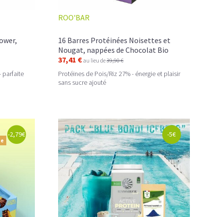
ROO'BAR
ower,
16 Barres Protéinées Noisettes et
Nougat, nappées de Chocolat Bio
37,41 €
au lieu de
39,90 €
 parfaite
Protéines de Pois/Riz 27% - énergie et plaisir
sans sucre ajouté
-2,79€
-5€
te