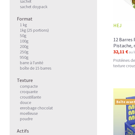
sachet
sachet doypack
Format
1 kg
HEJ
1kg (25 portions)
50g
12 Barres 
100g
Pistache,
200g
32,11 €
250g
au l
950g
Protéines de
barre à l'unité
texture crous
boîte de 15 barres
Texture
compacte
croquante
croustillante
douce
Boîte avant
enrobage chocolat
moelleuse
poudre
Actifs