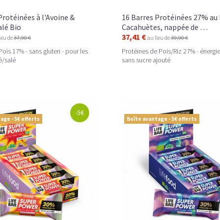
Protéinées à l'Avoine &
16 Barres Protéinées 27% au 
lé Bio
Cacahuètes, nappée de …
37,41 €
ieu de
37,90 €
au lieu de
39,90 €
Pois 17% - sans gluten - pour les
Protéines de Pois/Riz 27% - énergie 
é/salé
sans sucre ajouté
-5€
age - 5€ offerts
Boîte avantage - 5€ offerts