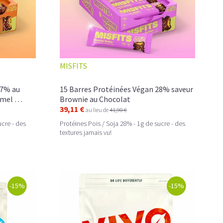
MISFITS
27% au
15 Barres Protéinées Végan 28% saveur
ramel …
Brownie au Chocolat
39,11 €
au lieu de
41,90 €
ucre - des
Protéines Pois / Soja 28% - 1g de sucre - des
textures jamais vu!
-15%
-15%