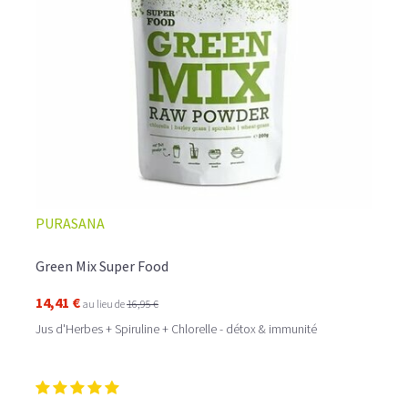
PURASANA
Green Mix Super Food
14,41 €
au lieu de
16,95 €
Jus d'Herbes + Spiruline + Chlorelle - détox & immunité