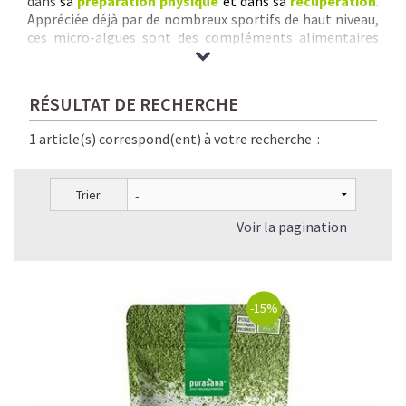
dans
sa
préparation physique
et dans sa
récupération
.
Appréciée déjà par de nombreux sportifs de haut niveau,
ces micro-algues sont des compléments alimentaires
naturels, sains, parfaitement digestes et éco-
responsables.
Nous vous garantissons
des Spirulines & Micro-Algues de
RÉSULTAT DE RECHERCHE
qualité inégalée :
origine + pureté + traçabilité +
savoir-faire rigoureux + séchage à basse
1 article(s) correspond(ent) à votre recherche :
température + absence de contaminants chimiques.
Trier
Voir la pagination
-15%