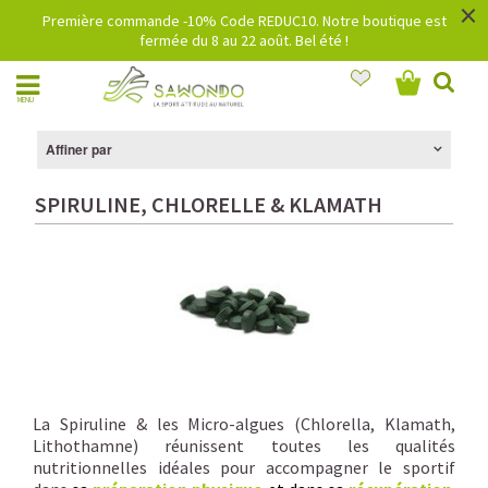
×
Première commande -10% Code REDUC10. Notre boutique est
fermée du 8 au 22 août. Bel été !
MENU
Affiner par
SPIRULINE, CHLORELLE & KLAMATH
La Spiruline & les Micro-algues (Chlorella, Klamath,
Lithothamne) réunissent toutes les qualités
nutritionnelles idéales pour accompagner le sportif