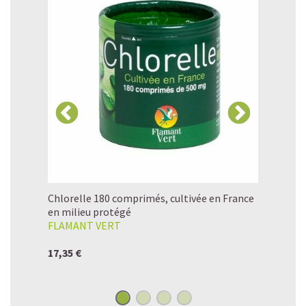
io Nature
Chlorelle 180 comprimés, cultivée en France
Spiruline 
en milieu protégé
FLAMANT VERT
FLAMANT
17,35 €
15,99 €