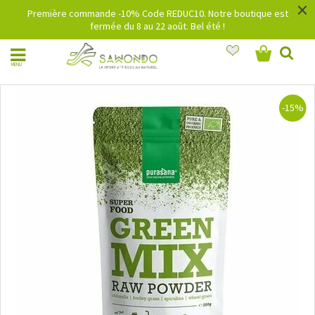
×
Première commande -10% Code REDUC10. Notre boutique est
fermée du 8 au 22 août. Bel été !
MENU
-15%