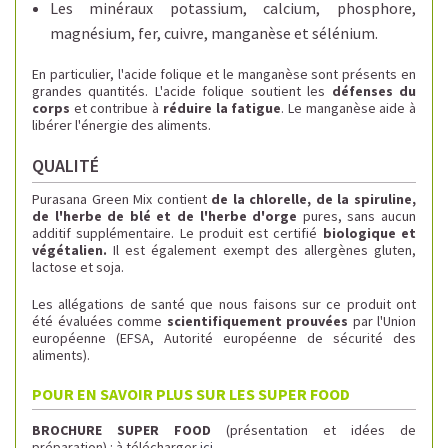
Les minéraux potassium, calcium, phosphore,
magnésium, fer, cuivre, manganèse et sélénium.
En particulier, l'acide folique et le manganèse sont présents en
grandes quantités. L'acide folique soutient les
défenses du
corps
et contribue à
réduire la fatigue
. Le manganèse aide à
libérer l'énergie des aliments.
QUALITÉ
Purasana Green Mix contient
de la chlorelle, de la spiruline,
de l'herbe de blé et de l'herbe d'orge
pures, sans aucun
additif supplémentaire. Le produit est certifié
biologique et
végétalien.
Il est également exempt des allergènes gluten,
lactose et soja.
Les allégations de santé que nous faisons sur ce produit ont
été évaluées comme
scientifiquement prouvées
par l'Union
européenne (EFSA, Autorité européenne de sécurité des
aliments).
POUR EN SAVOIR PLUS SUR LES SUPER FOOD
BROCHURE SUPER FOOD
(présentation et idées de
préparation) : à télécharger
ici