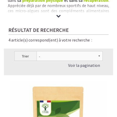
dans
sa
préparation physique
et dans sa
récupération
.
Appréciée déjà par de nombreux sportifs de haut niveau,
ces micro-algues sont des compléments alimentaires
naturels, sains, parfaitement digestes et éco-
responsables.
Nous vous garantissons
des Spirulines & Micro-Algues de
RÉSULTAT DE RECHERCHE
qualité inégalée :
origine + pureté + traçabilité +
savoir-faire rigoureux + séchage à basse
4 article(s) correspond(ent) à votre recherche :
température + absence de contaminants chimiques.
Trier
Voir la pagination