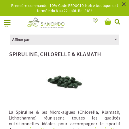
×
Première commande -10% Code REDUC10. Notre boutique est
fermée du 8 au 22 août. Bel été !
MENU
Affiner par
SPIRULINE, CHLORELLE & KLAMATH
La Spiruline & les Micro-algues (Chlorella, Klamath,
Lithothamne) réunissent toutes les qualités
nutritionnelles idéales pour accompagner le sportif