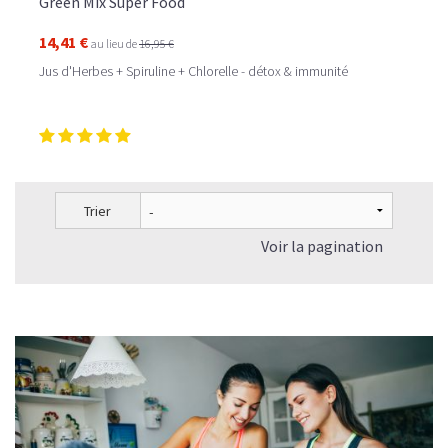
Green Mix Super Food
14,41 €
au lieu de
16,95 €
Jus d'Herbes + Spiruline + Chlorelle - détox & immunité
Trier
Voir la pagination