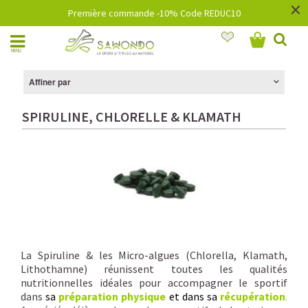
×
Première commande -10% Code REDUC10
MENU
Affiner par
SPIRULINE, CHLORELLE & KLAMATH
La Spiruline & les Micro-algues (Chlorella, Klamath,
Lithothamne) réunissent toutes les qualités
nutritionnelles idéales pour accompagner le sportif
dans
sa
préparation physique
et dans sa
récupération
.