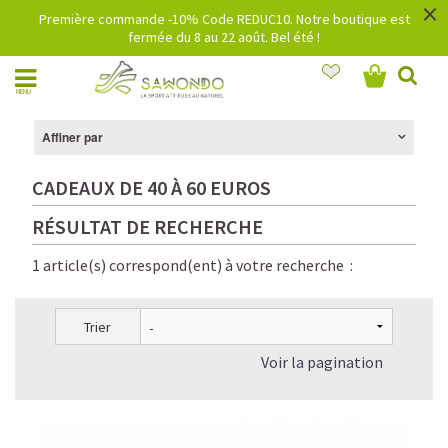
×
Première commande -10% Code REDUC10. Notre boutique est
fermée du 8 au 22 août. Bel été !
MENU
Affiner par
CADEAUX DE 40 À 60 EUROS
RÉSULTAT DE RECHERCHE
1 article(s) correspond(ent) à votre recherche :
Trier
Voir la pagination