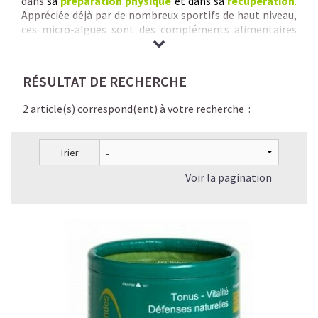
dans
sa
préparation physique
et dans sa
récupération
.
Appréciée déjà par de nombreux sportifs de haut niveau,
ces micro-algues sont des compléments alimentaires
naturels, sains, parfaitement digestes et éco-
responsables.
Nous vous garantissons
des Spirulines & Micro-Algues de
RÉSULTAT DE RECHERCHE
qualité inégalée :
origine + pureté + traçabilité +
savoir-faire rigoureux + séchage à basse
2 article(s) correspond(ent) à votre recherche :
température + absence de contaminants chimiques.
Trier
Voir la pagination