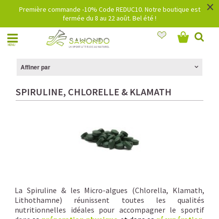
×
Première commande -10% Code REDUC10. Notre boutique est
fermée du 8 au 22 août. Bel été !
MENU
Affiner par
SPIRULINE, CHLORELLE & KLAMATH
La Spiruline & les Micro-algues (Chlorella, Klamath,
Lithothamne) réunissent toutes les qualités
nutritionnelles idéales pour accompagner le sportif