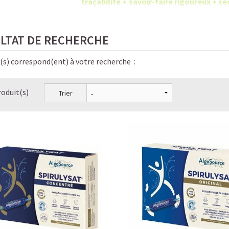
traçabilité + savoir-faire rigoureux +
chimiques.
LTAT DE RECHERCHE
e(s) correspond(ent) à votre recherche :
roduit(s)
Trier