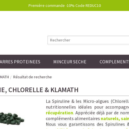
Première commande -10% Code REDUC10
ARRES PROTEINEES
MINCEUR SECHE
COMPLEMENTS
AMATH
Résultat de recherche
NE, CHLORELLE & KLAMATH
La Spiruline & les Micro-algues (Chlorel
nutritionnelles idéales pour accompagn
récupération
.
Appréciée déjà par de nomb
compléments alimentaires
naturels, sai
Nous vous garantissons
des Spirulines 