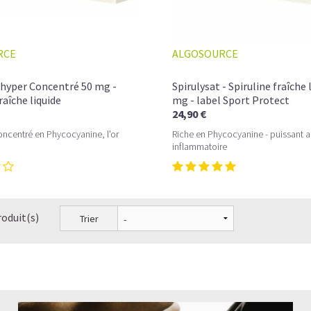
RCE
ALGOSOURCE
 hyper Concentré 50 mg -
Spirulysat - Spiruline fraîche 
raîche liquide
mg - label Sport Protect
24,90 €
concentré en Phycocyanine, l'or
Riche en Phycocyanine - puissant an
inflammatoire
roduit(s)
Trier