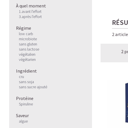
À quel moment
1.avant l'effort
3.après l'effort
RÉSU
Régime
low carb
2 articl
microbiote
sans gluten
sans lactose
2 p
végétalien
végétarien
Ingrédient
cru
sans soja
sans sucre ajouté
Protéine
Spiruline
Saveur
algue