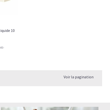
liquide 10
ti-
Voir la pagination