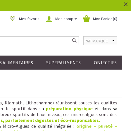
×
Mes favoris
Mon compte
Mon Panier (
0
)
 ALIMENTAIRES
SUPERALIMENTS
OBJECTIFS
la, Klamath, Lithothamne) réunissent toutes les qualités
er le sportif dans
sa
préparation physique
et dans sa
reux sportifs de haut niveau, ces micro-algues sont des
ns, parfaitement digestes et éco-responsables.
& Micro-Algues de qualité inégalée :
origine + pureté +