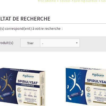
traçabilité + savoir-faire rigoureux +
chimiques.
LTAT DE RECHERCHE
e(s) correspond(ent) à votre recherche :
roduit(s)
Trier