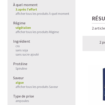
À quel moment
3.après l'effort
afficher tous les produits À quel moment
RÉSU
Régime
végétalien
2 articl
afficher tous les produits Régime
Ingrédient
2 p
cru
sans soja
sans sucre ajouté
Protéine
Spiruline
Saveur
algue
afficher tous les produits Saveur
Type de prise
ampoules