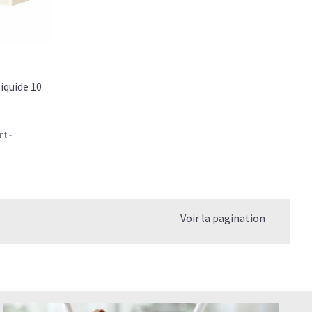
liquide 10
ti-
Voir la pagination