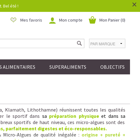
×
 Bel été !
Mes favoris
Mon compte
Mon Panier (
0
)
 ALIMENTAIRES
SUPERALIMENTS
OBJECTIFS
la, Klamath, Lithothamne) réunissent toutes les qualités
er le sportif dans
sa
préparation physique
et dans sa
reux sportifs de haut niveau, ces micro-algues sont des
ns, parfaitement digestes et éco-responsables.
& Micro-Algues de qualité inégalée :
origine + pureté +