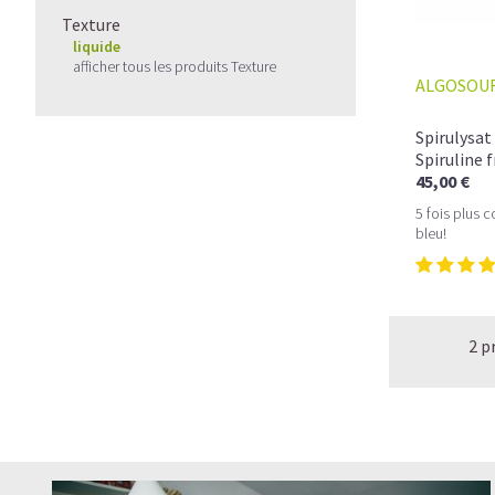
Texture
liquide
afficher tous les produits Texture
ALGOSOU
Spirulysat
Spiruline f
45,00 €
5 fois plus 
bleu!
2 p