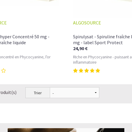
RCE
ALGOSOURCE
 hyper Concentré 50 mg -
Spirulysat - Spiruline fraîche 
raîche liquide
mg - label Sport Protect
24,90 €
concentré en Phycocyanine, l'or
Riche en Phycocyanine - puissant an
inflammatoire
roduit(s)
Trier