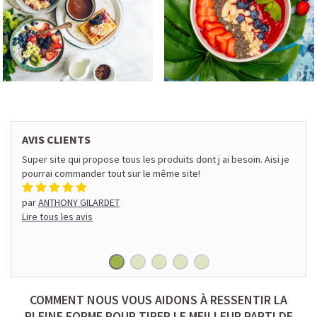
AVIS CLIENTS
ux et
Super site qui propose tous les produits dont j ai besoin. Aisi je
On es
pourrai commander tout sur le même site!
quali
parfo
par
J
par
ANTHONY GILARDET
Lire 
Lire tous les avis
COMMENT NOUS VOUS AIDONS À RESSENTIR LA
PLEINE FORME POUR TIRER LE MEILLEUR PARTI DE