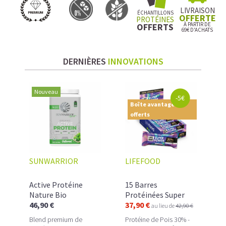
LIVRAISON
ÉCHANTILLONS
OFFERTE
PROTÉINES
À PARTIR DE
OFFERTS
69€ D'ACHATS
DERNIÈRES
INNOVATIONS
Nouveau
-5€
Boîte avantage - 5€
offerts
SUNWARRIOR
LIFEFOOD
Active Protéine
15 Barres
Nature Bio
Protéinées Super
46,90 €
Power, saveur
37,90 €
au lieu de
42,90 €
Amande & Cookie
Blend premium de
Protéine de Pois 30% -
Bio