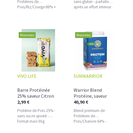
Protéines de
sans gluten - parfaite
Pois/Riz/Courge 88% +
après un effort intense
Enzymes/Probiotiques/Minéraux
Nouveau
Nouveau
VIVO LIFE
SUNWARRIOR
Barre Protéinée
Warrior Blend
25% saveur Citron
Protéine, saveur
Cajou
2,99 €
"Gâteau sablé aux
40,90 €
Fraises" Bio
Protéine de Pois 25% -
Blend premium de
sans sucre ajouté -
Protéines de
format maxi 65g
Pois/Chanvre 64% -
Force & Masse
musculaire