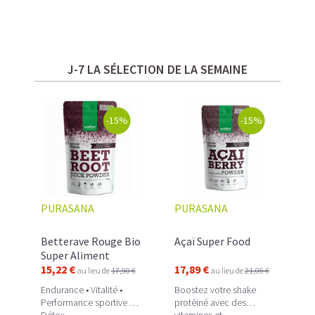
J-7 LA SÉLECTION DE LA SEMAINE
-15%
-15%
PURASANA
PURASANA
Betterave Rouge Bio
Açaï Super Food
Super Aliment
15,22 €
17,89 €
au lieu de
17,90 €
au lieu de
21,05 €
Endurance • Vitalité •
Boostez votre shake
Performance sportive •
protéiné avec des
Détox
vitamines et