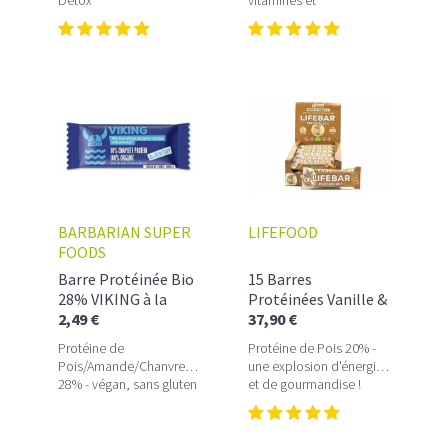
antioxydants
BARBARIAN SUPER
LIFEFOOD
FOODS
Barre Protéinée Bio
15 Barres
28% VIKING à la
Protéinées Vanille &
Myrtille
2,49 €
Noix Bio LIFEBAR
37,90 €
Protéine de
Protéine de Pois 20% -
Pois/Amande/Chanvre/Riz
une explosion d'énergie
28% - végan, sans gluten
et de gourmandise !