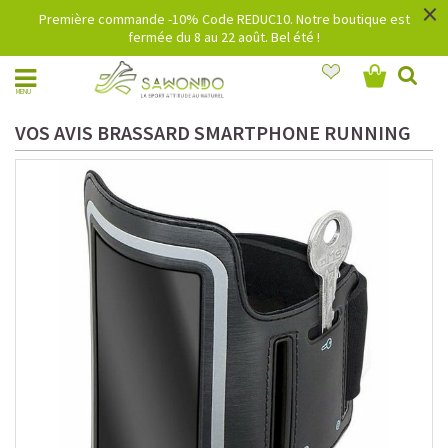
×
Première commande -10% Code REDUC10. Notre boutique est
fermée du 8 au 22 août. Bel été !
MENU
VOS AVIS BRASSARD SMARTPHONE RUNNING