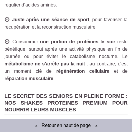
régulier d’acides aminés.
🕙 Juste après une séance de sport
, pour favoriser la
récupération et la reconstruction musculaire.
🕙
Consommer
une portion de protéines le soir
reste
bénéfique, surtout après une activité physique en fin de
journée ou pour éviter le catabolisme nocturne. Le
métabolisme ne s’arrête pas la nuit
: au contraire, c’est
un moment clé de
régénération cellulaire
et de
réparation musculaire
.
LE SECRET DES SENIORS EN PLEINE FORME :
NOS SHAKES PROTEINES PREMIUM POUR
NOURRIR LEURS MUSCLES
Pourquoi certains seniors conservent-ils force, énergie et
Retour en haut de page
mobilité
, tandis que d’autres paraissent dix à vingt ans de