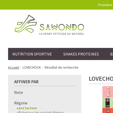
Première 
NUTRITION SPORTIVE
SHAKES PROTEINES
B
Accueil
LOVECHOCK
Résultat de recherche
LOVECH
AFFINER PAR
Note
Régime
sans lactose
afficher tous les produits Régime