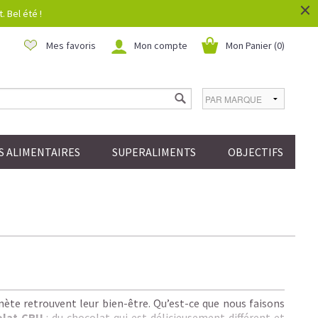
×
 Bel été !
Mes favoris
Mon compte
Mon Panier (
0
)
 ALIMENTAIRES
SUPERALIMENTS
OBJECTIFS
!
ète retrouvent leur bien-être. Qu’est-ce que nous faisons
olat CRU
: du chocolat qui est délicieusement différent et