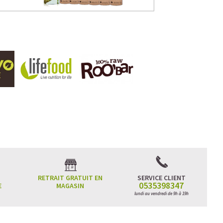
. Notre chocolat est edulcoré avec des édulcorants naturels
séché de fleurs du cocotier javanais. Bien sur, comme tous
nt aussi 100% biologiques.
duit de façon honnête et fait en sorte qu'il y ait une
 Lovechock achète le cacao directement aux coopératives de
, sans intermédiaires. De cette façon nous évitons que la
nous assurons que les agriculteurs concernés reçoivent un
RETRAIT GRATUIT EN
SERVICE CLIENT
0535398347
E
MAGASIN
lundi au vendredi de 9h à 19h
. Parce que nous aimons notre terre, tous les produits sont
ques et complètement biodégradables. Et ceci déjà depuis