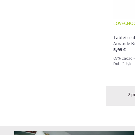
LOVECHO
Tablette d
Amande B
5,99 €
69% Cacao - s
Dubaï style
2 p