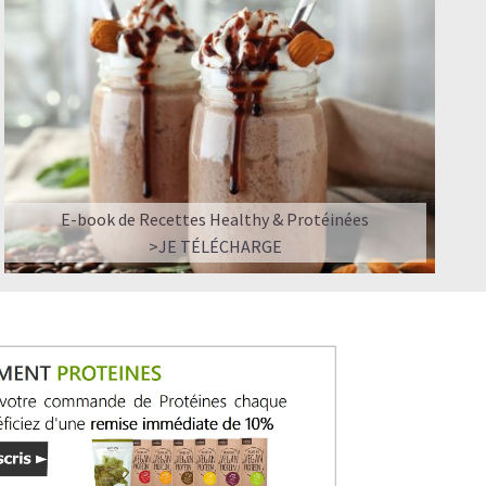
els sont utilisés pour Lovechock. Par conséquent, tous les
t bien sûr, par-dessus tout, il y a notre fin cacao Arriba
 fèves de cacao à de petits agriculteurs biodynamiques qui
 cacao, et n'utilisent pas de pesticides.
E-book de Recettes Healthy & Protéinées
>JE TÉLÉCHARGE
 de Lovechock ont été végétaliens. Nous voulons honorer la
. Et nous savons que nous n'avons pas besoin de lait pour
 de palme. Non seulement nous faisons subir le moins de
ais aussi, nous ajoutons tous les ingrédients qu'il faut. Et
ajoutons des ingrédients exquis comme des super aliments