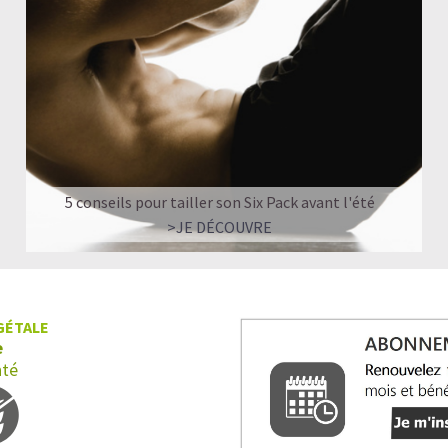
*Bonté Pure
100% BIOLOGIQUE
Seulement les meilleurs ingrédients natur
ingrédients sont de qualité biologique. E
Nacional d'Équateur. Lovechock achète ses
souvent cultivent d'autres fruits en plus du
5 conseils pour tailler son Six Pack avant l'été
VÉGAN
>JE DÉCOUVRE
Depuis leur conception, tous les produits
planète qui nous fournit nos ingrédients
faire que notre chocolat cru soit délicieux.
GÉTALE
e
SANS HUILE DE PALME
nté
Le chocolat Lovechock est libre d'huile
transformations possibles à notre cacao, m
quand nous ajoutons quelque chose, nous 