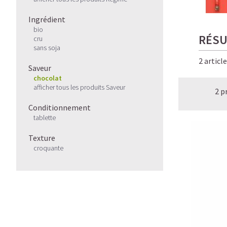
Ingrédient
bio
RÉSU
cru
sans soja
2 articl
Saveur
chocolat
afficher tous les produits Saveur
2 p
Conditionnement
tablette
Texture
croquante