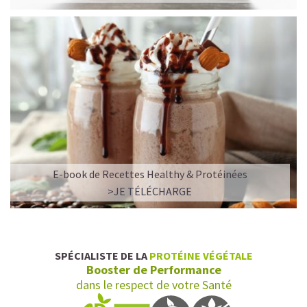
COMMERCE DIRECT
Le cacao que Lovechock utilise est produit de façon
honnête et fait en sorte qu'il y ait une rémunération
juste pour les agriculteurs. Lovechock achète le cacao
directement aux coopératives de ses agriculteurs en
Équateur et au pérou, sans intermédiaires. De cette
façon nous évitons que la marge soit destinée à des tiers
et nous nous assurons que les agriculteurs concernés
reçoivent un salaire juste et sont traités avec respect.
SANS PLASTIQUE
E-book de Recettes Healthy & Protéinées
Lovechock veut prendre soin de la planète. Parce que
>JE TÉLÉCHARGE
nous aimons notre terre, tous les produits sont
emballés avec des matériaux sans plastiques et
complètement biodégradables. Et ceci déjà depuis 2011.
SPÉCIALISTE DE LA
PROTÉINE VÉGÉTALE
Booster de Performance
dans le respect de votre Santé