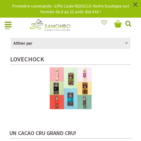
×
Première commande -10% Code REDUC10. Notre boutique est
fermée du 8 au 22 août. Bel été !
MENU
Affiner par
LOVECHOCK
UN CACAO CRU GRAND CRU!