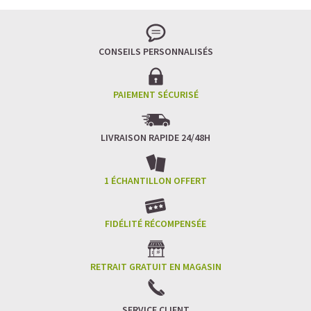
CONSEILS PERSONNALISÉS
PAIEMENT SÉCURISÉ
UN TRAVAIL BENEFIQUE ET HONNETE VOUS EMMENERA
LIVRAISON RAPIDE 24/48H
TOUJOURS LOIN
L’honnêteté et la sincérité sont inhérentes à l’ensemble
1 ÉCHANTILLON OFFERT
de nos activités – Ceci s’applique aux relations équitables
avec nos employés, fournisseurs et clients ainsi qu’à la
communication ouverte et honnête dans les domaines
du marketing et des ventes. Nous faisons partie du
FIDÉLITÉ RÉCOMPENSÉE
projet "Decent Firm" ("Slusna Firma"). Le but de notre
entreprise n'est pas uniquement de faire du profit. Notre
objectif principal est d'améliorer la qualité de la vie et de
RETRAIT GRATUIT EN MAGASIN
promouvoir le développement de la conscience humaine
sur Terre.
SERVICE CLIENT