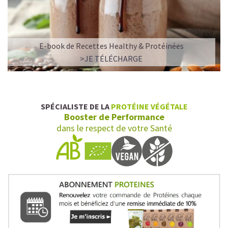
compostage des déchets et l'utilisation de sources
d'énergie alternatives.
Dans un monde matériel, nous percevons les différent
E-book de Recettes Healthy & Protéinées
niveaux de la vie y compris l’énergie de la conscience qui
est l’essence de toute matière. Nous savons qu'un
>JE TÉLÉCHARGE
régime alimentaire cru favorise la perception de ces
niveaux plus delicats. Nos vies sont guidées non
seulement par la raison mais aussi par notre intuition.
Nous sommes conscients des conséquences de nos
SPÉCIALISTE DE LA
PROTÉINE VÉGÉTALE
actions et de la responsabilité de notre entreprise.
Booster de Performance
dans le respect de votre Santé