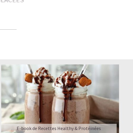
plaire aux
té — bon
s meilleures
PROMIS
E-book de Recettes Healthy & Protéinées