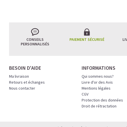
L’ÉQUILIBRE PARFAIT
CONSEILS
PAIEMENT SÉCURISÉ
LI
PERSONNALISÉS
Un café riche avec un
avant le prochain défi.
Une énergie immédiate 
BESOIN D'AIDE
INFORMATIONS
allié parfait après l’en
Ma livraison
Qui sommes nous?
Pour ceux qui veulent ret
Retours et échanges
Livre d'or des Avis
Nous contacter
Mentions légales
Découvrir le
Latte Macc
CGV
Protection des données
🍯 CAFÉ FRAPPÉ AU 
Droit de rétractation