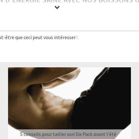
rrésistiblement gourmandes — nos boissons glacées ont tout pour 
e bien-être.
t-être que ceci peut vous intéresser :
 saveur, énergie stable et légèreté. C’est le plaisir caféiné réinven
planète, bon pour vos objectifs.
rgie stable, pas de coup de barre, et un goût qui rivalise avec le
n version
saine, légère et rassasiante
.
UN CAFÉ-SHOP, SANS LE SUCRE NI LES COM
 GLACÉ
5 conseils pour tailler son Six Pack avant l'été