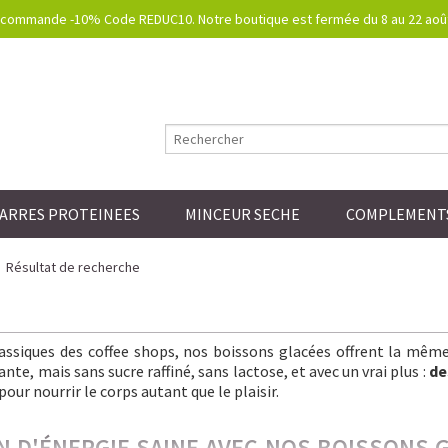
commande -10% Code REDUC10. Notre boutique est fermée du 8 au 22 août.
ARRES PROTEINEES
MINCEUR SECHE
COMPLEMENTS
Résultat de recherche
lassiques des coffee shops, nos boissons glacées offrent la mêm
nte, mais sans sucre raffiné, sans lactose, et avec un vrai plus :
de
pour nourrir le corps autant que le plaisir.
IN D'ÉNERGIE SAINE AVEC NOS BOISSONS 