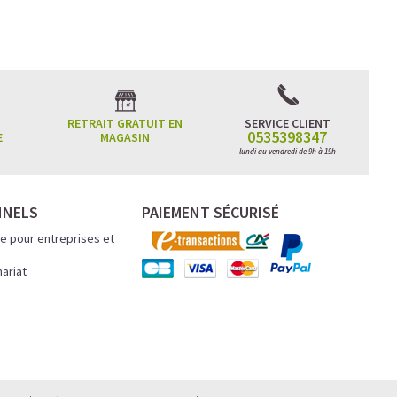
RETRAIT GRATUIT EN
SERVICE CLIENT
0535398347
E
MAGASIN
ncentration
lundi au vendredi de 9h à 19h
atinée et un
NNELS
PAIEMENT SÉCURISÉ
e pour entreprises et
.
nariat