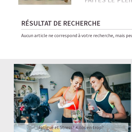
PROTÉINÉES !
Froides, onctueuses, i
RÉSULTAT DE RECHERCHE
amateurs de café… et d
Aucun article ne correspond à votre recherche, mais peu
Ici, chaque gorgée allie
pour vous, bon pour la 
✨ Le résultat ? Une éne
boissons Starbucks — e
LE PLAISIR D’
☕ LATTE MACCHIATO
Fatigue et Stress? Kilos en trop?