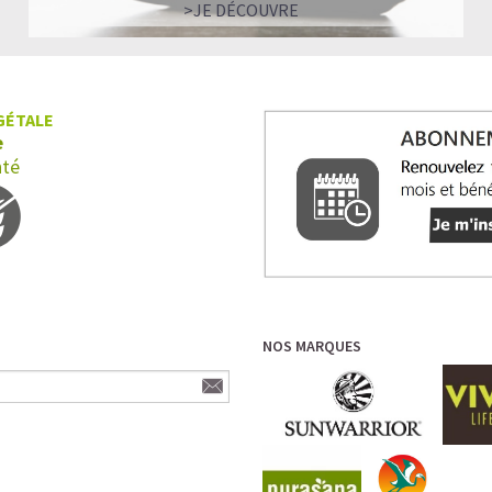
>JE DÉCOUVRE
GÉTALE
e
nté
NOS MARQUES