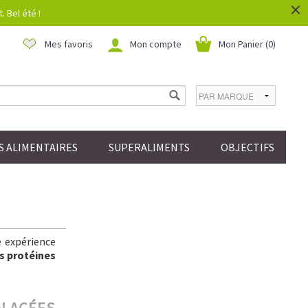
×
 Bel été !
Mes favoris
Mon compte
Mon Panier (
0
)
 ALIMENTAIRES
SUPERALIMENTS
OBJECTIFS
e expérience
s protéines
GLACÉES