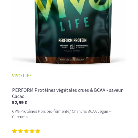
☕ LATTE MACCHIATO GLACÉ
VIVO LIFE
PERFORM Protéines végétales crues & BCAA - saveur
Cacao
52,99 €
67% Protéines Pois bio-fermenté/ Chanvre/BCAA vegan +
Curcuma