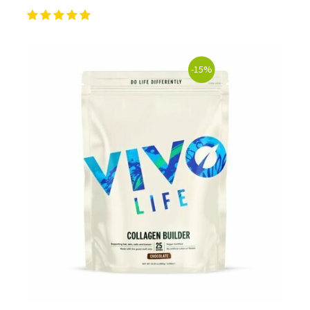
Pour les accros au chocolat qui veulent booster leurs
journées avec goût et équilibre.
Découvrir le
Mocha Glacé Protéiné
-15%
🍵 MATCHA LATTE GLACÉ