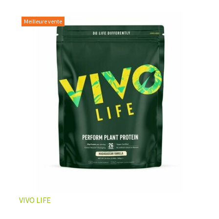
Meilleure vente
L’ÉQUILIBRE PARFAIT ENTRE DOUCEUR ET INTENSITÉ
Un café riche avec un soupçon de caramel pour un
moment de pure détente… ou de concentration avant le
prochain défi.
Une énergie immédiate et stable, sans pic de glycémie,
qui vous accompagne toute la matinée et un allié parfait
après l’entraînement.
Pour ceux qui veulent retrouver le plaisir d’un vrai café
glacé, sans se sentir lourd ni affamé.
Découvrir le
Latte Macchiato Glacé Protéiné
VIVO LIFE
🍯 CAFÉ FRAPPÉ AU CARAMEL PROTÉINÉ