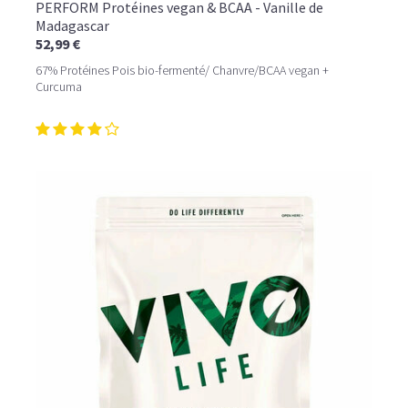
PERFORM Protéines vegan & BCAA - Vanille de
Madagascar
52,99 €
67% Protéines Pois bio-fermenté/ Chanvre/BCAA vegan +
Curcuma
LE PLAISIR D’UN DESSERT GLACÉ, SANS LE SUCRE EN
TROP