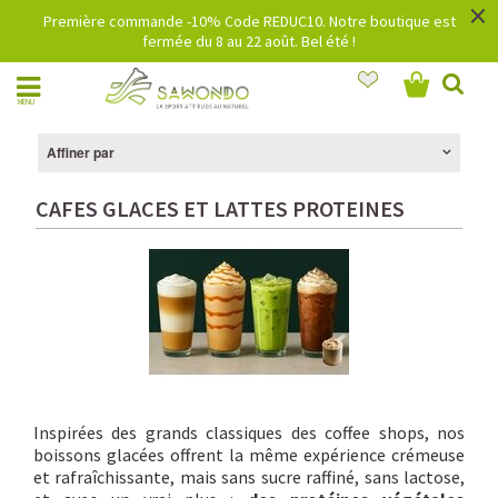
×
Première commande -10% Code REDUC10. Notre boutique est
fermée du 8 au 22 août. Bel été !
MENU
Affiner par
CAFES GLACES ET LATTES PROTEINES
Inspirées des grands classiques des coffee shops, nos
boissons glacées offrent la même expérience crémeuse
et rafraîchissante, mais sans sucre raffiné, sans lactose,