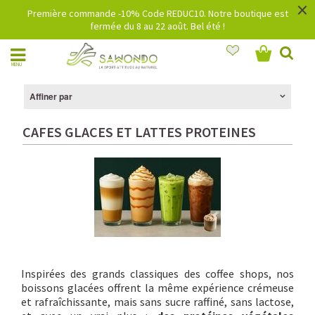
×
Première commande -10% Code REDUC10. Notre boutique est
fermée du 8 au 22 août. Bel été !
MENU
Affiner par
CAFES GLACES ET LATTES PROTEINES
Inspirées des grands classiques des coffee shops, nos
boissons glacées offrent la même expérience crémeuse
et rafraîchissante, mais sans sucre raffiné, sans lactose,