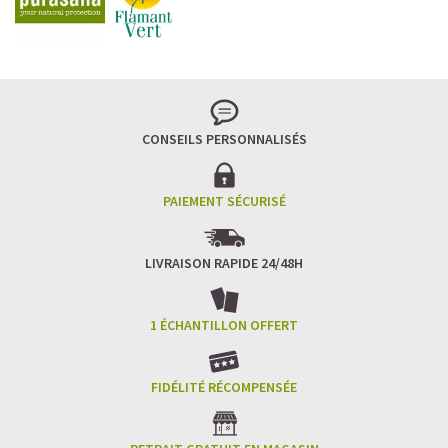
Imaginez un caramel fondant qui se mêle à un café
frappé crémeux, sans sucre raffiné et boosté en
protéines végétales
.
C’est la boisson plaisir par excellence — celle qui
réconcilie dessert glacé et nutrition.
CONSEILS PERSONNALISÉS
Résultat : un corps rassasié, une énergie durable, et zéro
fringale. Pour les gourmands qui veulent se faire plaisir
sans sacrifier leurs objectifs.
PAIEMENT SÉCURISÉ
Découvrir le
Café frappé au Caramel Protéiné
LIVRAISON RAPIDE 24/48H
🍫 MOCHA GLACÉ PROTÉINÉ
1 ÉCHANTILLON OFFERT
FIDÉLITÉ RÉCOMPENSÉE