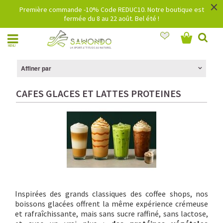
×
Première commande -10% Code REDUC10. Notre boutique est
fermée du 8 au 22 août. Bel été !
MENU
Affiner par
CAFES GLACES ET LATTES PROTEINES
Inspirées des grands classiques des coffee shops, nos
boissons glacées offrent la même expérience crémeuse
et rafraîchissante, mais sans sucre raffiné, sans lactose,