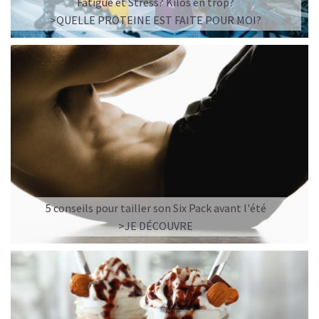
Fatigue et Stress? Kilos en trop?
>QUELLE PROTEINE EST FAITE POUR MOI?
LA FRAÎCHEUR VERTE QUI APAISE L’ESPRIT
Le matcha, ce thé japonais se marie à la douceur du lait
végétal pour une boisson à la fois tonique et apaisante.
Naturellement riche en antioxydants, il apaise l’esprit
tout en stimulant la concentration.
Un goût légèrement herbacé, addictif et plein de
bienfaits.
Idéal pour : recharger ses batteries sans caféine,
5 conseils pour tailler son Six Pack avant l'été
hydrater, et retrouver focus et sérénité.
>JE DÉCOUVRE
Découvrir le
Matcha Latte Glacé Protéiné
SAWONDO RÉINVENTE LE PLAISIR DES CAFÉS GLACÉS
✅ Sans sucre raffiné