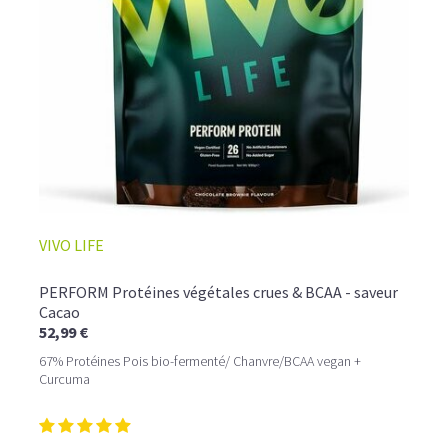
☕ LATTE MACCHIATO GLACÉ
VIVO LIFE
PERFORM Protéines végétales crues & BCAA - saveur
Cacao
52,99 €
67% Protéines Pois bio-fermenté/ Chanvre/BCAA vegan +
Curcuma