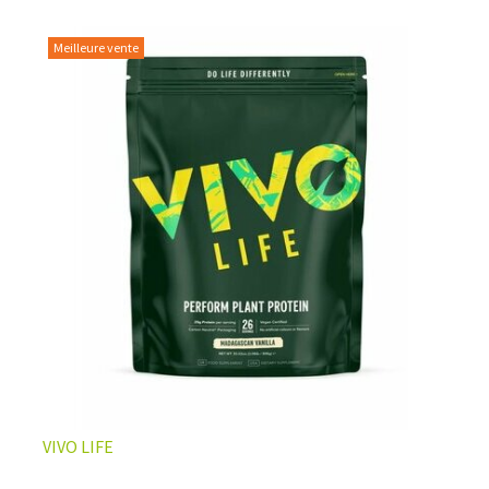
Meilleure vente
L’ÉQUILIBRE PARFAIT ENTRE DOUCEUR ET INTENSITÉ
Un café riche avec un soupçon de caramel pour un
moment de pure détente… ou de concentration avant le
prochain défi.
Une énergie immédiate et stable, sans pic de glycémie,
qui vous accompagne toute la matinée et un allié parfait
après l’entraînement.
Pour ceux qui veulent retrouver le plaisir d’un vrai café
glacé, sans se sentir lourd ni affamé.
Découvrir le
Latte Macchiato Glacé Protéiné
VIVO LIFE
🍯 CAFÉ FRAPPÉ AU CARAMEL PROTÉINÉ