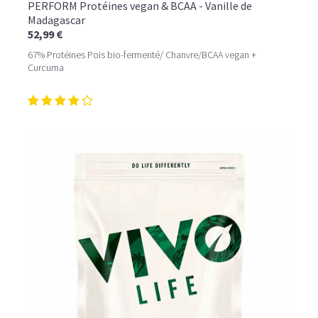
PERFORM Protéines vegan & BCAA - Vanille de
Madagascar
52,99 €
67% Protéines Pois bio-fermenté/ Chanvre/BCAA vegan +
Curcuma
LE PLAISIR D’UN DESSERT GLACÉ, SANS LE SUCRE EN
TROP