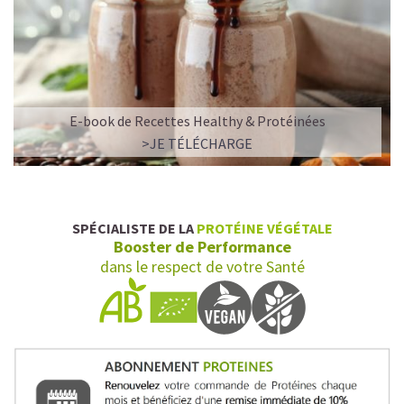
✅ Vegan & naturel
✅ Riche en protéines végétales de qualité
✅ Allient goût, texture et bienfaits nutritionnels
E-book de Recettes Healthy & Protéinées
✅ Faible en calories, mais riche en goût
>JE TÉLÉCHARGE
✅ Une énergie stable (pas de pic glycémique)
Plus besoin de choisir entre plaisir et santé. Sawondo
transforme votre café glacé en vrai rituel de plaisir et de
SPÉCIALISTE DE LA
PROTÉINE VÉGÉTALE
bien-être !
Booster de Performance
dans le respect de votre Santé
Faites-vous du bien à chaque gorgée et découvrez la
boisson qui correspond à votre envie du jour.