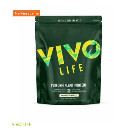
Meilleure vente
L’ÉQUILIBRE PARFAIT ENTRE DOUCEUR ET INTENSITÉ
Un café riche avec un soupçon de caramel pour un
moment de pure détente… ou de concentration avant le
prochain défi.
Une énergie immédiate et stable, sans pic de glycémie,
qui vous accompagne toute la matinée et un allié parfait
après l’entraînement.
Pour ceux qui veulent retrouver le plaisir d’un vrai café
glacé, sans se sentir lourd ni affamé.
Découvrir le
Latte Macchiato Glacé Protéiné
VIVO LIFE
🍯 CAFÉ FRAPPÉ AU CARAMEL PROTÉINÉ