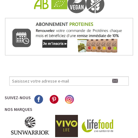
Pour les accros au chocolat qui veulent booster leurs
journées avec goût et équilibre.
Découvrir le
Mocha Glacé Protéiné
🍵 MATCHA LATTE GLACÉ
SUIVEZ-NOUS
NOS MARQUES