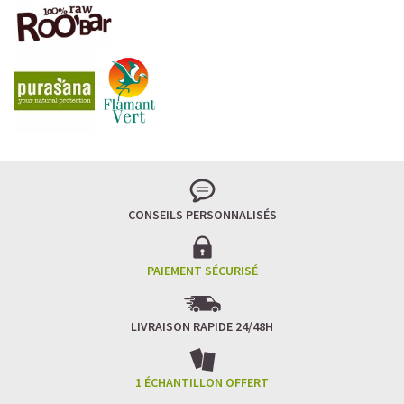
LA FRAÎCHEUR VERTE QUI APAISE L’ESPRIT
Le matcha, ce thé japonais se marie à la douceur du lait
végétal pour une boisson à la fois tonique et apaisante.
Naturellement riche en antioxydants, il apaise l’esprit
tout en stimulant la concentration.
CONSEILS PERSONNALISÉS
Un goût légèrement herbacé, addictif et plein de
bienfaits.
Idéal pour : recharger ses batteries sans caféine,
hydrater, et retrouver focus et sérénité.
PAIEMENT SÉCURISÉ
Découvrir le
Matcha Latte Glacé Protéiné
LIVRAISON RAPIDE 24/48H
SAWONDO RÉINVENTE LE PLAISIR DES CAFÉS GLACÉS
✅ Sans sucre raffiné
1 ÉCHANTILLON OFFERT