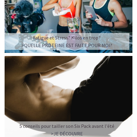
Imaginez un caramel fondant qui se mêle à un café
frappé crémeux, sans sucre raffiné et boosté en
protéines végétales
.
C’est la boisson plaisir par excellence — celle qui
réconcilie dessert glacé et nutrition.
Fatigue et Stress? Kilos en trop?
>QUELLE PROTEINE EST FAITE POUR MOI?
Résultat : un corps rassasié, une énergie durable, et zéro
fringale. Pour les gourmands qui veulent se faire plaisir
sans sacrifier leurs objectifs.
Découvrir le
Café frappé au Caramel Protéiné
🍫 MOCHA GLACÉ PROTÉINÉ
5 conseils pour tailler son Six Pack avant l'été
>JE DÉCOUVRE