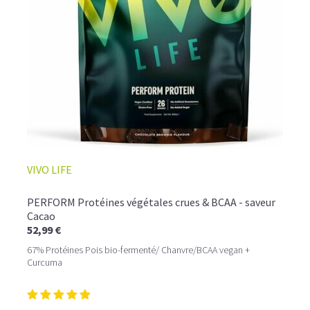
☕ LATTE MACCHIATO GLACÉ
VIVO LIFE
PERFORM Protéines végétales crues & BCAA - saveur
Cacao
52,99 €
67% Protéines Pois bio-fermenté/ Chanvre/BCAA vegan +
Curcuma