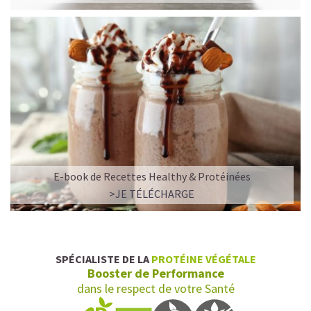
E-book de Recettes Healthy & Protéinées
L’ALLIANCE PARFAITE ENTRE PLAISIR ET
>JE TÉLÉCHARGE
PERFORMANCE
Quand le chocolat rencontre le café…
Cacao pur, café expresso et lait végétal fusionnent dans
SPÉCIALISTE DE LA
PROTÉINE VÉGÉTALE
une boisson veloutée et énergisante.
Booster de Performance
Une vraie caresse chocolatée, riche en protéines, léger
dans le respect de votre Santé
pour ne jamais peser.