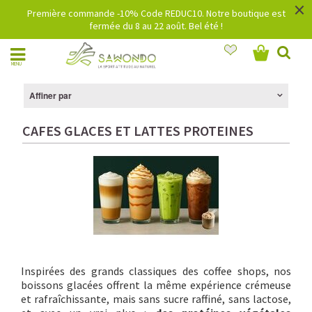
×
Première commande -10% Code REDUC10. Notre boutique est
fermée du 8 au 22 août. Bel été !
MENU
Affiner par
CAFES GLACES ET LATTES PROTEINES
Inspirées des grands classiques des coffee shops, nos
boissons glacées offrent la même expérience crémeuse
et rafraîchissante, mais sans sucre raffiné, sans lactose,