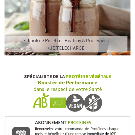
✅ Vegan & naturel
✅ Riche en protéines végétales de qualité
✅ Allient goût, texture et bienfaits nutritionnels
E-book de Recettes Healthy & Protéinées
✅ Faible en calories, mais riche en goût
>JE TÉLÉCHARGE
✅ Une énergie stable (pas de pic glycémique)
Plus besoin de choisir entre plaisir et santé. Sawondo
transforme votre café glacé en vrai rituel de plaisir et de
SPÉCIALISTE DE LA
PROTÉINE VÉGÉTALE
bien-être !
Booster de Performance
dans le respect de votre Santé
Faites-vous du bien à chaque gorgée et découvrez la
boisson qui correspond à votre envie du jour.