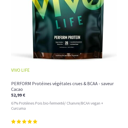
☕ LATTE MACCHIATO GLACÉ
VIVO LIFE
PERFORM Protéines végétales crues & BCAA - saveur
Cacao
52,99 €
67% Protéines Pois bio-fermenté/ Chanvre/BCAA vegan +
Curcuma