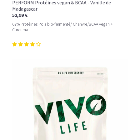
PERFORM Protéines vegan & BCAA - Vanille de
Madagascar
52,99 €
67% Protéines Pois bio-fermenté/ Chanvre/BCAA vegan +
Curcuma
LE PLAISIR D’UN DESSERT GLACÉ, SANS LE SUCRE EN
TROP