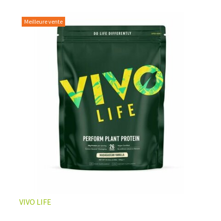
Meilleure vente
L’ÉQUILIBRE PARFAIT ENTRE DOUCEUR ET INTENSITÉ
Un café riche avec un soupçon de caramel pour un
moment de pure détente… ou de concentration avant le
prochain défi.
Une énergie immédiate et stable, sans pic de glycémie,
qui vous accompagne toute la matinée et un allié parfait
après l’entraînement.
Pour ceux qui veulent retrouver le plaisir d’un vrai café
glacé, sans se sentir lourd ni affamé.
Découvrir le
Latte Macchiato Glacé Protéiné
VIVO LIFE
🍯 CAFÉ FRAPPÉ AU CARAMEL PROTÉINÉ