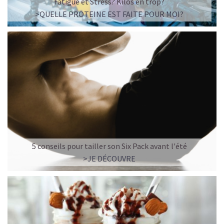
Fatigue et Stress? Kilos en trop?
>QUELLE PROTEINE EST FAITE POUR MOI?
LA FRAÎCHEUR VERTE QUI APAISE L’ESPRIT
Le matcha, ce thé japonais se marie à la douceur du lait
végétal pour une boisson à la fois tonique et apaisante.
Naturellement riche en antioxydants, il apaise l’esprit
tout en stimulant la concentration.
Un goût légèrement herbacé, addictif et plein de
bienfaits.
Idéal pour : recharger ses batteries sans caféine,
5 conseils pour tailler son Six Pack avant l'été
hydrater, et retrouver focus et sérénité.
>JE DÉCOUVRE
Découvrir le
Matcha Latte Glacé Protéiné
SAWONDO RÉINVENTE LE PLAISIR DES CAFÉS GLACÉS
✅ Sans sucre raffiné