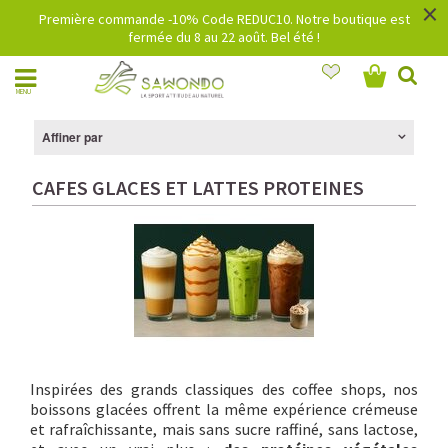
×
Première commande -10% Code REDUC10. Notre boutique est
fermée du 8 au 22 août. Bel été !
MENU
Affiner par
CAFES GLACES ET LATTES PROTEINES
Inspirées des grands classiques des coffee shops, nos
boissons glacées offrent la même expérience crémeuse
et rafraîchissante, mais sans sucre raffiné, sans lactose,