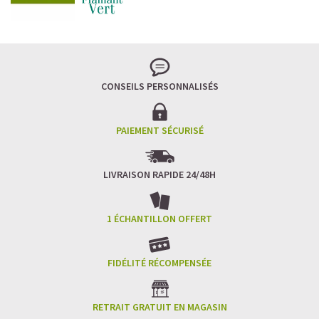
frappé crémeux, sans sucre raffiné et boosté en
protéines végétales
.
C’est la boisson plaisir par excellence — celle qui
réconcilie dessert glacé et nutrition.
CONSEILS PERSONNALISÉS
Résultat : un corps rassasié, une énergie durable, et zéro
fringale. Pour les gourmands qui veulent se faire plaisir
sans sacrifier leurs objectifs.
PAIEMENT SÉCURISÉ
Découvrir le
Café frappé au Caramel Protéiné
LIVRAISON RAPIDE 24/48H
🍫 MOCHA GLACÉ PROTÉINÉ
1 ÉCHANTILLON OFFERT
FIDÉLITÉ RÉCOMPENSÉE
RETRAIT GRATUIT EN MAGASIN