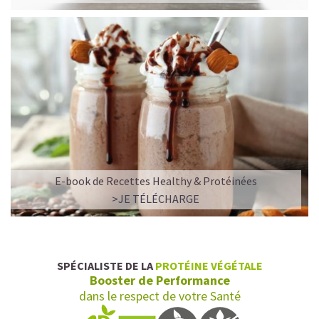
E-book de Recettes Healthy & Protéinées
L’ALLIANCE PARFAITE ENTRE PLAISIR ET
>JE TÉLÉCHARGE
PERFORMANCE
Quand le chocolat rencontre le café…
Cacao pur, café expresso et lait végétal fusionnent dans
SPÉCIALISTE DE LA
PROTÉINE VÉGÉTALE
une boisson veloutée et énergisante.
Booster de Performance
Une vraie caresse chocolatée, riche en protéines, léger
dans le respect de votre Santé
pour ne jamais peser.