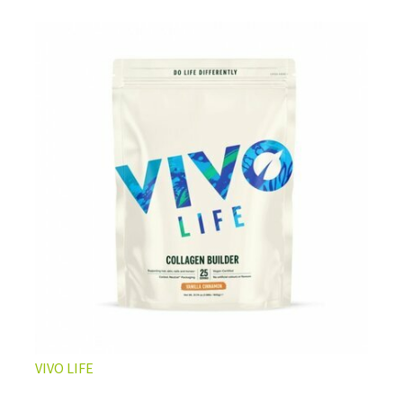
L’ÉQUILIBRE PARFAIT ENTRE DOUCEUR ET INTENSITÉ
Un café riche avec un soupçon de caramel pour un
moment de pure détente… ou de concentration avant le
prochain défi.
Une énergie immédiate et stable, sans pic de glycémie,
qui vous accompagne toute la matinée et un allié parfait
après l’entraînement.
Pour ceux qui veulent retrouver le plaisir d’un vrai café
glacé, sans se sentir lourd ni affamé.
Découvrir le
Latte Macchiato Glacé Protéiné
VIVO LIFE
🍯 CAFÉ FRAPPÉ AU CARAMEL PROTÉINÉ