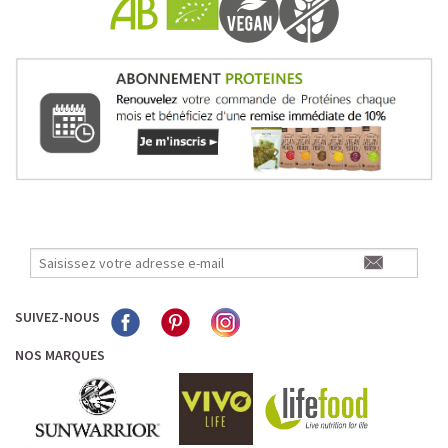
Pour les accros au chocolat qui veulent booster leurs
journées avec goût et équilibre.
Découvrir le
Mocha Glacé Protéiné
🍵 MATCHA LATTE GLACÉ
SUIVEZ-NOUS
NOS MARQUES