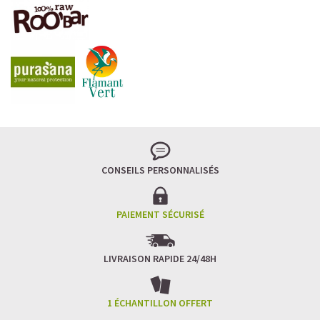
LA FRAÎCHEUR VERTE QUI APAISE L’ESPRIT
Le matcha, ce thé japonais se marie à la douceur du lait
végétal pour une boisson à la fois tonique et apaisante.
Naturellement riche en antioxydants, il apaise l’esprit
tout en stimulant la concentration.
CONSEILS PERSONNALISÉS
Un goût légèrement herbacé, addictif et plein de
bienfaits.
Idéal pour : recharger ses batteries sans caféine,
hydrater, et retrouver focus et sérénité.
PAIEMENT SÉCURISÉ
Découvrir le
Matcha Latte Glacé Protéiné
LIVRAISON RAPIDE 24/48H
SAWONDO RÉINVENTE LE PLAISIR DES CAFÉS GLACÉS
✅ Sans sucre raffiné
1 ÉCHANTILLON OFFERT