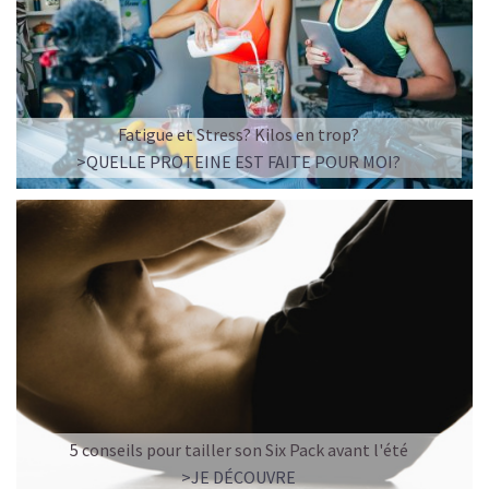
Imaginez un caramel fondant qui se mêle à un café
frappé crémeux, sans sucre raffiné et boosté en
protéines végétales
.
C’est la boisson plaisir par excellence — celle qui
réconcilie dessert glacé et nutrition.
Fatigue et Stress? Kilos en trop?
>QUELLE PROTEINE EST FAITE POUR MOI?
Résultat : un corps rassasié, une énergie durable, et zéro
fringale. Pour les gourmands qui veulent se faire plaisir
sans sacrifier leurs objectifs.
Découvrir le
Café frappé au Caramel Protéiné
🍫 MOCHA GLACÉ PROTÉINÉ
5 conseils pour tailler son Six Pack avant l'été
>JE DÉCOUVRE