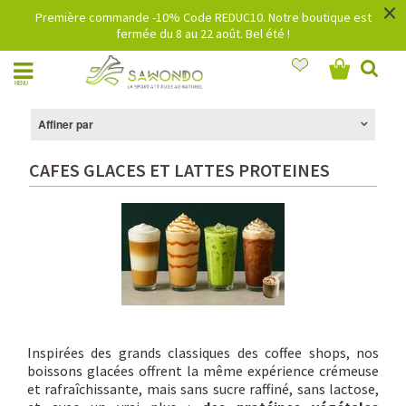
×
Première commande -10% Code REDUC10. Notre boutique est
fermée du 8 au 22 août. Bel été !
MENU
Affiner par
CAFES GLACES ET LATTES PROTEINES
Inspirées des grands classiques des coffee shops, nos
boissons glacées offrent la même expérience crémeuse
et rafraîchissante, mais sans sucre raffiné, sans lactose,