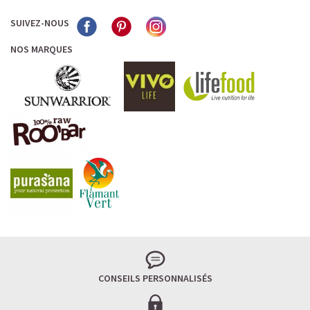
✅ Vegan & naturel
SUIVEZ-NOUS
✅ Riche en protéines végétales de qualité
NOS MARQUES
✅ Allient goût, texture et bienfaits nutritionnels
✅ Faible en calories, mais riche en goût
✅ Une énergie stable (pas de pic glycémique)
Plus besoin de choisir entre plaisir et santé. Sawondo
transforme votre café glacé en vrai rituel de plaisir et de
bien-être !
Faites-vous du bien à chaque gorgée et découvrez la
boisson qui correspond à votre envie du jour.
CONSEILS PERSONNALISÉS