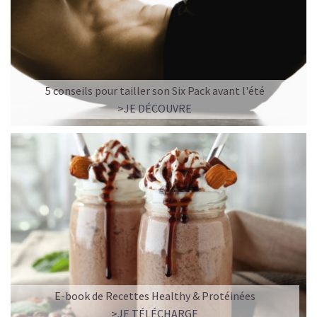
Pour les accros au chocolat qui veulent booster leurs
journées avec goût et équilibre.
Découvrir le
Mocha Glacé Protéiné
🍵 MATCHA LATTE GLACÉ
5 conseils pour tailler son Six Pack avant l'été
>JE DÉCOUVRE
E-book de Recettes Healthy & Protéinées
>JE TÉLÉCHARGE