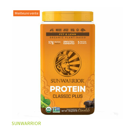
Meilleure vente
L’ÉQUILIBRE PARFAIT ENTRE DOUCEUR ET INTENSITÉ
Un café riche avec un soupçon de caramel pour un
moment de pure détente… ou de concentration avant le
prochain défi.
Une énergie immédiate et stable, sans pic de glycémie,
qui vous accompagne toute la matinée et un allié parfait
après l’entraînement.
Pour ceux qui veulent retrouver le plaisir d’un vrai café
glacé, sans se sentir lourd ni affamé.
Découvrir le
Latte Macchiato Glacé Protéiné
SUNWARRIOR
🍯 CAFÉ FRAPPÉ AU CARAMEL PROTÉINÉ