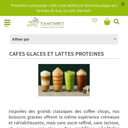
×
Première commande -10% Code REDUC10. Notre boutique est
fermée du 8 au 22 août. Bel été !
MENU
Affiner par
CAFES GLACES ET LATTES PROTEINES
Inspirées des grands classiques des coffee shops, nos
boissons glacées offrent la même expérience crémeuse
et rafraîchissante, mais sans sucre raffiné, sans lactose,