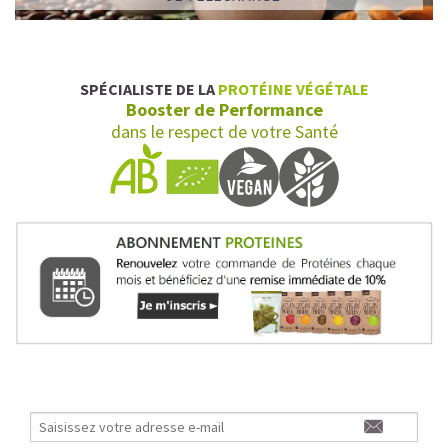
SPÉCIALISTE DE LA
PROTÉINE VÉGÉTALE
Booster de Performance
LA FRAÎCHEUR VERTE QUI APAISE L’ESPRIT
dans le respect de votre Santé
Le matcha, ce thé japonais se marie à la douceur du lait
végétal pour une boisson à la fois tonique et apaisante.
Naturellement riche en antioxydants, il apaise l’esprit
tout en stimulant la concentration.
Un goût légèrement herbacé, addictif et plein de
bienfaits.
Idéal pour : recharger ses batteries sans caféine,
hydrater, et retrouver focus et sérénité.
Découvrir le
Matcha Latte Glacé Protéiné
SAWONDO RÉINVENTE LE PLAISIR DES CAFÉS GLACÉS
✅ Sans sucre raffiné