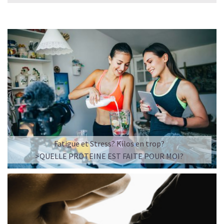
L’ALLIANCE PARFAITE ENTRE PLAISIR ET
Fatigue et Stress? Kilos en trop?
PERFORMANCE
>QUELLE PROTEINE EST FAITE POUR MOI?
Quand le chocolat rencontre le café…
Cacao pur, café expresso et lait végétal fusionnent dans
une boisson veloutée et énergisante.
Une vraie caresse chocolatée, riche en protéines, léger
pour ne jamais peser.