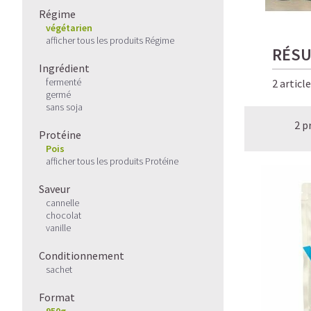
Régime
végétarien
afficher tous les produits Régime
RÉSU
Ingrédient
fermenté
2 articl
germé
sans soja
2 p
Protéine
Pois
afficher tous les produits Protéine
Saveur
cannelle
chocolat
vanille
Conditionnement
sachet
Format
950g