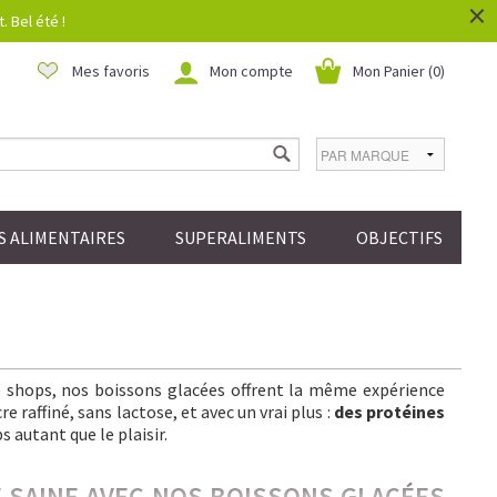
×
 Bel été !
Mes favoris
Mon compte
Mon Panier (
0
)
 ALIMENTAIRES
SUPERALIMENTS
OBJECTIFS
ee shops, nos boissons glacées offrent la même expérience
 raffiné, sans lactose, et avec un vrai plus :
des protéines
s autant que le plaisir.
IE SAINE AVEC NOS BOISSONS GLACÉES