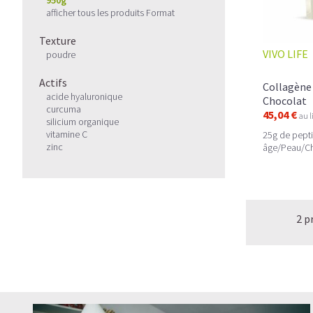
afficher tous les produits Format
Texture
VIVO LIFE
poudre
Actifs
Collagène 
acide hyaluronique
Chocolat
curcuma
45,04 €
au l
silicium organique
vitamine C
25g de pepti
zinc
âge/Peau/Ch
2 p