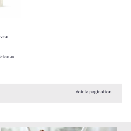
aveur
érieur au
Voir la pagination