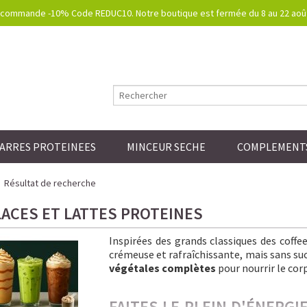
commande -10% Code REDUC10. Notre boutique est fermée du 8 au 22 août.
ARRES PROTEINEES
MINCEUR SECHE
COMPLEMENTS
Résultat de recherche
LACES ET LATTES PROTEINES
Inspirées des grands classiques des coff
crémeuse et rafraîchissante, mais sans sucre
végétales complètes
pour nourrir le corp
FAITES LE PLEIN D'ÉNERG