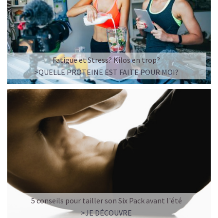
Imaginez un caramel fondant qui se mêle à un café
frappé crémeux, sans sucre raffiné et boosté en
protéines végétales
.
C’est la boisson plaisir par excellence — celle qui
réconcilie dessert glacé et nutrition.
Fatigue et Stress? Kilos en trop?
>QUELLE PROTEINE EST FAITE POUR MOI?
Résultat : un corps rassasié, une énergie durable, et zéro
fringale. Pour les gourmands qui veulent se faire plaisir
sans sacrifier leurs objectifs.
Découvrir le
Café frappé au Caramel Protéiné
🍫 MOCHA GLACÉ PROTÉINÉ
5 conseils pour tailler son Six Pack avant l'été
>JE DÉCOUVRE