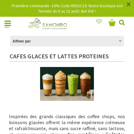
×
Première commande -10% Code REDUC10. Notre boutique est
fermée du 8 au 22 août. Bel été !
MENU
Affiner par
CAFES GLACES ET LATTES PROTEINES
Inspirées des grands classiques des coffee shops, nos
boissons glacées offrent la même expérience crémeuse
et rafraîchissante, mais sans sucre raffiné, sans lactose,