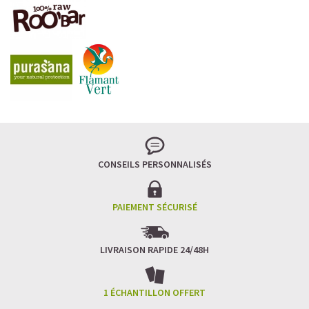
LA FRAÎCHEUR VERTE QUI APAISE L’ESPRIT
Le matcha, ce thé japonais se marie à la douceur du lait
végétal pour une boisson à la fois tonique et apaisante.
Naturellement riche en antioxydants, il apaise l’esprit
tout en stimulant la concentration.
CONSEILS PERSONNALISÉS
Un goût légèrement herbacé, addictif et plein de
bienfaits.
Idéal pour : recharger ses batteries sans caféine,
hydrater, et retrouver focus et sérénité.
PAIEMENT SÉCURISÉ
Découvrir le
Matcha Latte Glacé Protéiné
LIVRAISON RAPIDE 24/48H
SAWONDO RÉINVENTE LE PLAISIR DES CAFÉS GLACÉS
✅ Sans sucre raffiné
1 ÉCHANTILLON OFFERT