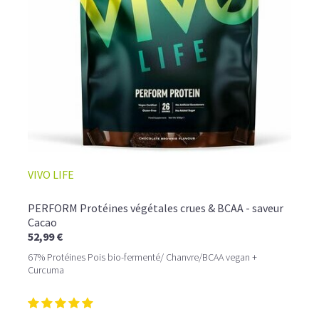
☕ LATTE MACCHIATO GLACÉ
VIVO LIFE
PERFORM Protéines végétales crues & BCAA - saveur
Cacao
52,99 €
67% Protéines Pois bio-fermenté/ Chanvre/BCAA vegan +
Curcuma