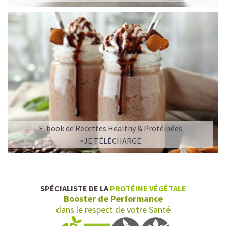
E-book de Recettes Healthy & Protéinées
L’ALLIANCE PARFAITE ENTRE PLAISIR ET
>JE TÉLÉCHARGE
PERFORMANCE
Quand le chocolat rencontre le café…
Cacao pur, café expresso et lait végétal fusionnent dans
SPÉCIALISTE DE LA
PROTÉINE VÉGÉTALE
une boisson veloutée et énergisante.
Booster de Performance
Une vraie caresse chocolatée, riche en protéines, léger
dans le respect de votre Santé
pour ne jamais peser.