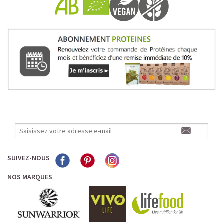
Pour les accros au chocolat qui veulent booster leurs
journées avec goût et équilibre.
Découvrir le
Mocha Glacé Protéiné
🍵 MATCHA LATTE GLACÉ
SUIVEZ-NOUS
NOS MARQUES