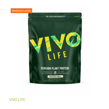
Meilleure vente
L’ÉQUILIBRE PARFAIT ENTRE DOUCEUR ET INTENSITÉ
Un café riche avec un soupçon de caramel pour un
moment de pure détente… ou de concentration avant le
prochain défi.
Une énergie immédiate et stable, sans pic de glycémie,
qui vous accompagne toute la matinée et un allié parfait
après l’entraînement.
Pour ceux qui veulent retrouver le plaisir d’un vrai café
glacé, sans se sentir lourd ni affamé.
Découvrir le
Latte Macchiato Glacé Protéiné
VIVO LIFE
🍯 CAFÉ FRAPPÉ AU CARAMEL PROTÉINÉ