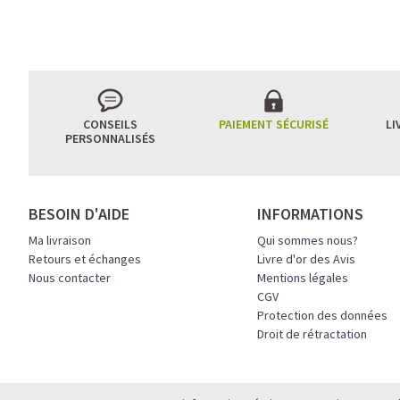
L’ÉQUILIBRE PARFAIT
CONSEILS
PAIEMENT SÉCURISÉ
LI
PERSONNALISÉS
Un café riche avec un
avant le prochain défi.
Une énergie immédiate 
BESOIN D'AIDE
INFORMATIONS
allié parfait après l’en
Ma livraison
Qui sommes nous?
Pour ceux qui veulent ret
Retours et échanges
Livre d'or des Avis
Nous contacter
Mentions légales
Découvrir le
Latte Macc
CGV
Protection des données
🍯 CAFÉ FRAPPÉ AU 
Droit de rétractation