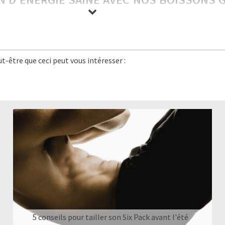
rrésistiblement gourmandes — nos boissons glacées ont tout pour 
e bien-être.
t-être que ceci peut vous intéresser :
 saveur, énergie stable et légèreté. C’est le plaisir caféiné réinven
planète, bon pour vos objectifs.
rgie stable, pas de coup de barre, et un goût qui rivalise avec le
n version
saine, légère et rassasiante
.
UN CAFÉ-SHOP, SANS LE SUCRE NI LES COM
 GLACÉ
5 conseils pour tailler son Six Pack avant l'été