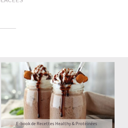
plaire aux
té — bon
s meilleures
PROMIS
E-book de Recettes Healthy & Protéinées