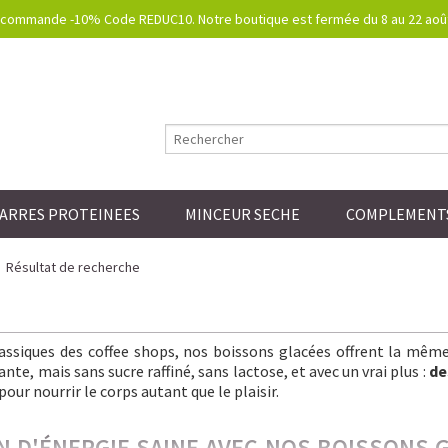
commande -10% Code REDUC10. Notre boutique est fermée du 8 au 22 août.
ARRES PROTEINEES
MINCEUR SECHE
COMPLEMENTS
Résultat de recherche
lassiques des coffee shops, nos boissons glacées offrent la mêm
nte, mais sans sucre raffiné, sans lactose, et avec un vrai plus :
de
pour nourrir le corps autant que le plaisir.
IN D'ÉNERGIE SAINE AVEC NOS BOISSONS 