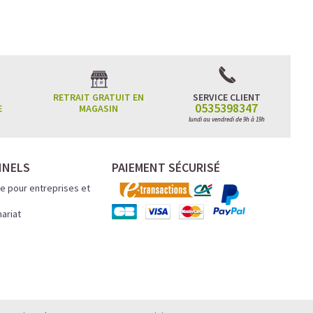
RETRAIT GRATUIT EN
SERVICE CLIENT
0535398347
E
MAGASIN
ncentration
lundi au vendredi de 9h à 19h
atinée et un
NNELS
PAIEMENT SÉCURISÉ
e pour entreprises et
.
nariat