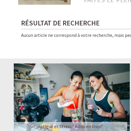
PROTÉINÉES !
Froides, onctueuses, i
RÉSULTAT DE RECHERCHE
amateurs de café… et d
Aucun article ne correspond à votre recherche, mais peu
Ici, chaque gorgée allie
pour vous, bon pour la 
✨ Le résultat ? Une éne
boissons Starbucks — e
LE PLAISIR D’
☕ LATTE MACCHIATO
Fatigue et Stress? Kilos en trop?