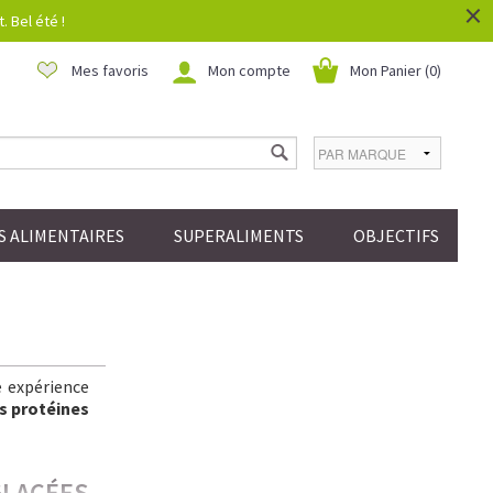
×
 Bel été !
Mes favoris
Mon compte
Mon Panier (
0
)
 ALIMENTAIRES
SUPERALIMENTS
OBJECTIFS
e expérience
s protéines
GLACÉES