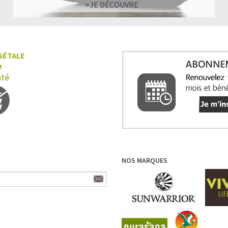
>JE DÉCOUVRE
GÉTALE
e
nté
NOS MARQUES