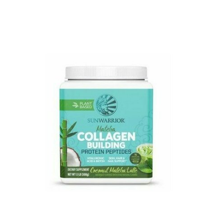
Pour les accros au chocolat qui veulent booster leurs
journées avec goût et équilibre.
Découvrir le
Mocha Glacé Protéiné
🍵 MATCHA LATTE GLACÉ