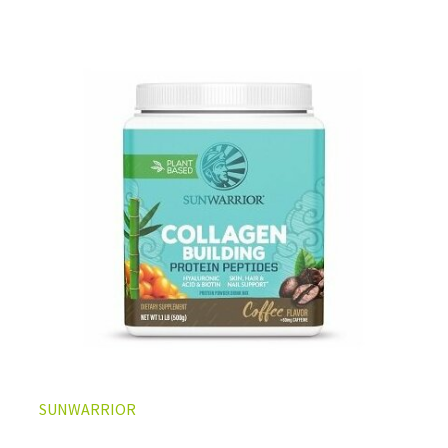
L’ÉQUILIBRE PARFAIT ENTRE DOUCEUR ET INTENSITÉ
Un café riche avec un soupçon de caramel pour un
moment de pure détente… ou de concentration avant le
prochain défi.
Une énergie immédiate et stable, sans pic de glycémie,
qui vous accompagne toute la matinée et un allié parfait
après l’entraînement.
Pour ceux qui veulent retrouver le plaisir d’un vrai café
glacé, sans se sentir lourd ni affamé.
Découvrir le
Latte Macchiato Glacé Protéiné
SUNWARRIOR
🍯 CAFÉ FRAPPÉ AU CARAMEL PROTÉINÉ