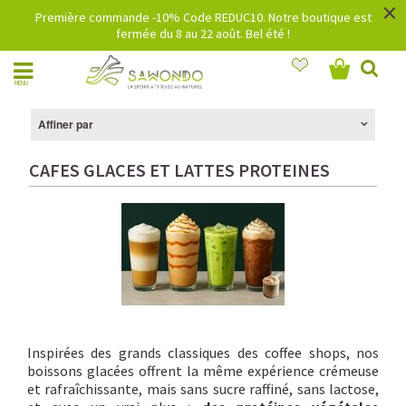
×
Première commande -10% Code REDUC10. Notre boutique est
fermée du 8 au 22 août. Bel été !
MENU
Affiner par
CAFES GLACES ET LATTES PROTEINES
Inspirées des grands classiques des coffee shops, nos
boissons glacées offrent la même expérience crémeuse
et rafraîchissante, mais sans sucre raffiné, sans lactose,