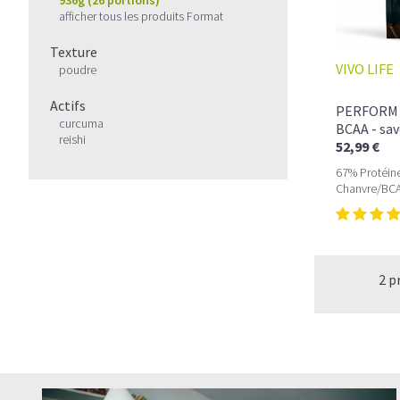
afficher tous les produits Format
Texture
VIVO LIFE
poudre
Actifs
PERFORM P
curcuma
BCAA - sa
reishi
52,99 €
67% Protéine
Chanvre/BCA
2 p