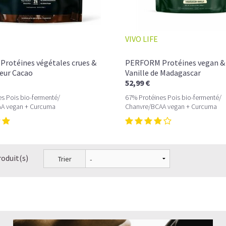
VIVO LIFE
rotéines végétales crues &
PERFORM Protéines vegan &
veur Cacao
Vanille de Madagascar
52,99 €
s Pois bio-fermenté/
67% Protéines Pois bio-fermenté/
A vegan + Curcuma
Chanvre/BCAA vegan + Curcuma
roduit(s)
Trier