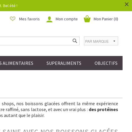
×
 Bel été !
Mes favoris
Mon compte
Mon Panier (
0
)
 ALIMENTAIRES
SUPERALIMENTS
OBJECTIFS
ee shops, nos boissons glacées offrent la même expérience
 raffiné, sans lactose, et avec un vrai plus :
des protéines
s autant que le plaisir.
IE SAINE AVEC NOS BOISSONS GLACÉES