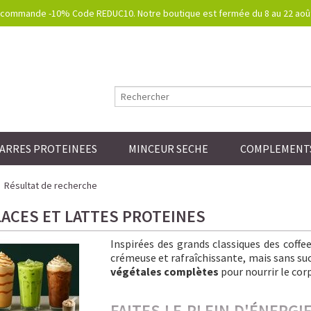
commande -10% Code REDUC10. Notre boutique est fermée du 8 au 22 août.
ARRES PROTEINEES
MINCEUR SECHE
COMPLEMENTS
Résultat de recherche
LACES ET LATTES PROTEINES
Inspirées des grands classiques des coff
crémeuse et rafraîchissante, mais sans sucre
végétales complètes
pour nourrir le corp
FAITES LE PLEIN D'ÉNERG