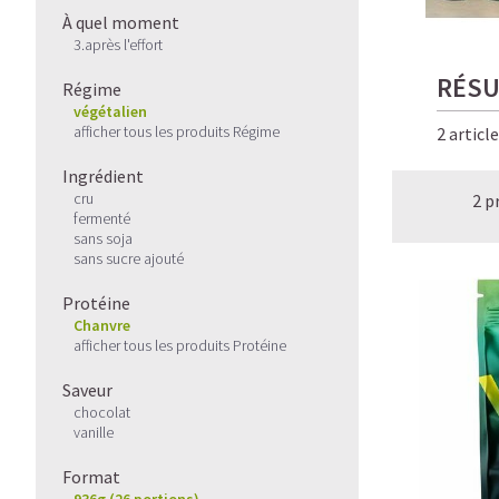
À quel moment
3.après l'effort
RÉSU
Régime
végétalien
afficher tous les produits Régime
2 articl
Ingrédient
cru
2 p
fermenté
sans soja
sans sucre ajouté
Protéine
Chanvre
afficher tous les produits Protéine
Saveur
chocolat
vanille
Format
936g (26 portions)