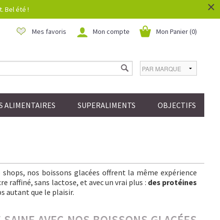
×
 Bel été !
Mes favoris
Mon compte
Mon Panier (
0
)
 ALIMENTAIRES
SUPERALIMENTS
OBJECTIFS
ee shops, nos boissons glacées offrent la même expérience
 raffiné, sans lactose, et avec un vrai plus :
des protéines
s autant que le plaisir.
IE SAINE AVEC NOS BOISSONS GLACÉES