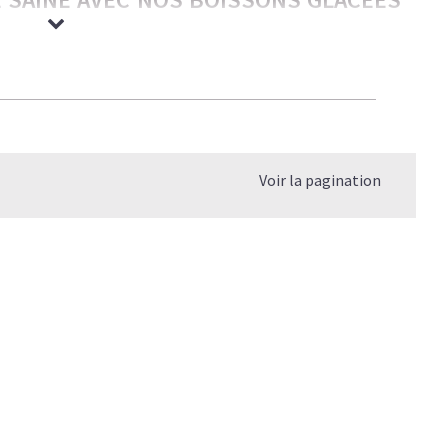
rmandes — nos boissons glacées ont tout pour plaire aux
ble et légèreté. C’est le plaisir caféiné réinventé — bon
os objectifs.
Voir la pagination
 coup de barre, et un goût qui rivalise avec les meilleures
gère et rassasiante
.
P, SANS LE SUCRE NI LES COMPROMIS