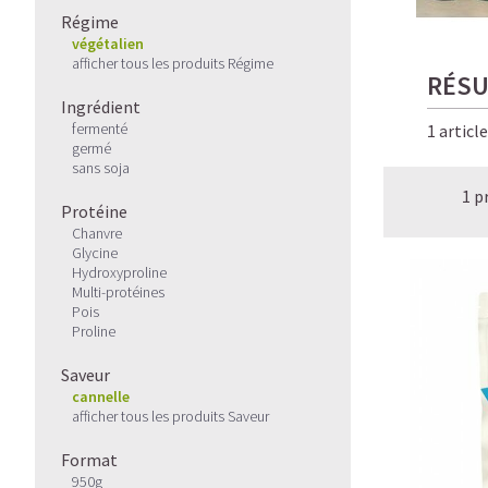
Régime
végétalien
afficher tous les produits Régime
RÉSU
Ingrédient
fermenté
1 articl
germé
sans soja
1 p
Protéine
Chanvre
Glycine
Hydroxyproline
Multi-protéines
Pois
Proline
Saveur
cannelle
afficher tous les produits Saveur
Format
950g