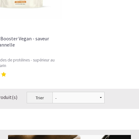
Booster Vegan - saveur
Cannelle
des de protéines - supérieur au
arin
roduit(s)
Trier