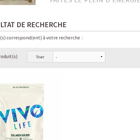
PROTÉINÉES !
Froides, onctueuses, irrésistiblement gou
LTAT DE RECHERCHE
amateurs de café… et de bien-être.
e(s) correspond(ent) à votre recherche :
Ici, chaque gorgée allie saveur, énergie sta
pour vous, bon pour la planète, bon pour v
roduit(s)
Trier
✨ Le résultat ? Une énergie stable, pas de
boissons Starbucks — en version
saine, lé
LE PLAISIR D’UN CAFÉ-SHO
☕ LATTE MACCHIATO GLACÉ