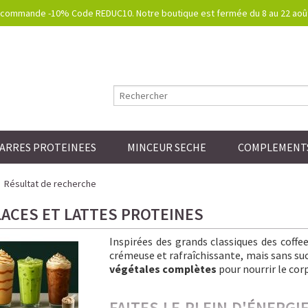
commande -10% Code REDUC10. Notre boutique est fermée du 8 au 22 août.
ARRES PROTEINEES
MINCEUR SECHE
COMPLEMENTS
Résultat de recherche
LACES ET LATTES PROTEINES
Inspirées des grands classiques des coff
crémeuse et rafraîchissante, mais sans sucre
végétales complètes
pour nourrir le corp
FAITES LE PLEIN D'ÉNERG