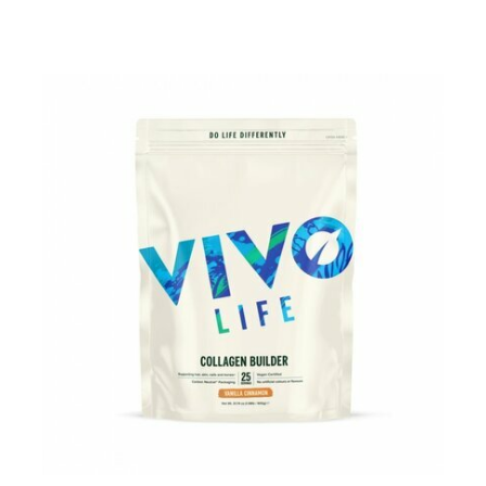
Pour les accros au chocolat qui veulent booster leurs
journées avec goût et équilibre.
Découvrir le
Mocha Glacé Protéiné
🍵 MATCHA LATTE GLACÉ