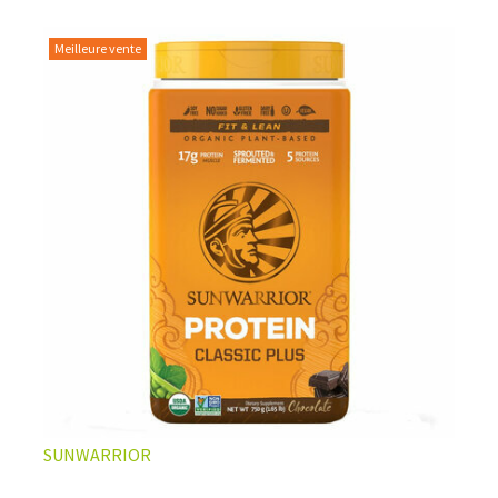
Meilleure vente
L’ÉQUILIBRE PARFAIT ENTRE DOUCEUR ET INTENSITÉ
Un café riche avec un soupçon de caramel pour un
moment de pure détente… ou de concentration avant le
prochain défi.
Une énergie immédiate et stable, sans pic de glycémie,
qui vous accompagne toute la matinée et un allié parfait
après l’entraînement.
Pour ceux qui veulent retrouver le plaisir d’un vrai café
glacé, sans se sentir lourd ni affamé.
Découvrir le
Latte Macchiato Glacé Protéiné
SUNWARRIOR
🍯 CAFÉ FRAPPÉ AU CARAMEL PROTÉINÉ