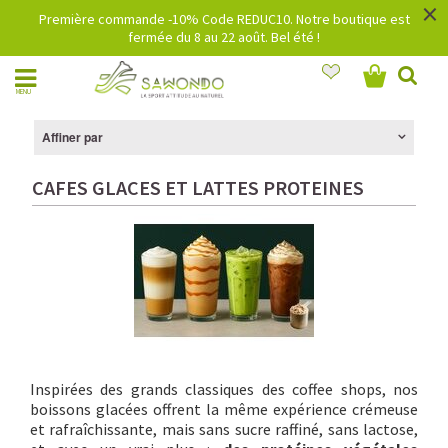
×
Première commande -10% Code REDUC10. Notre boutique est
fermée du 8 au 22 août. Bel été !
MENU
Affiner par
CAFES GLACES ET LATTES PROTEINES
Inspirées des grands classiques des coffee shops, nos
boissons glacées offrent la même expérience crémeuse
et rafraîchissante, mais sans sucre raffiné, sans lactose,