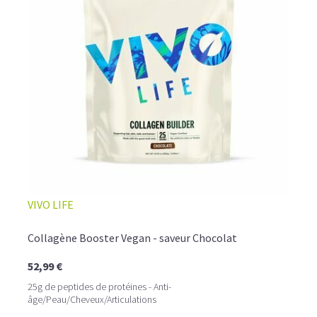
L’ALLIANCE PARFAITE ENTRE PLAISIR ET
VIVO LIFE
PERFORMANCE
Quand le chocolat rencontre le café…
Collagène Booster Vegan - saveur Chocolat
Cacao pur, café expresso et lait végétal fusionnent dans
52,99 €
une boisson veloutée et énergisante.
Une vraie caresse chocolatée, riche en protéines, léger
25g de peptides de protéines - Anti-
pour ne jamais peser.
âge/Peau/Cheveux/Articulations