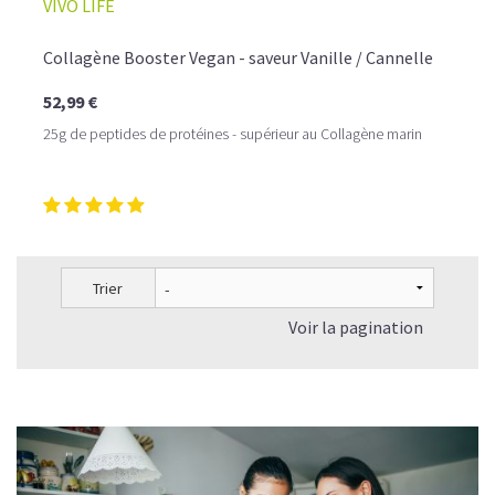
VIVO LIFE
Collagène Booster Vegan - saveur Vanille / Cannelle
52,99 €
LA FRAÎCHEUR VERTE QUI APAISE L’ESPRIT
25g de peptides de protéines - supérieur au Collagène marin
Le matcha, ce thé japonais se marie à la douceur du lait
végétal pour une boisson à la fois tonique et apaisante.
Naturellement riche en antioxydants, il apaise l’esprit
tout en stimulant la concentration.
Un goût légèrement herbacé, addictif et plein de
bienfaits.
Trier
Idéal pour : recharger ses batteries sans caféine,
Voir la pagination
hydrater, et retrouver focus et sérénité.
Découvrir le
Matcha Latte Glacé Protéiné
SAWONDO RÉINVENTE LE PLAISIR DES CAFÉS GLACÉS
✅ Sans sucre raffiné