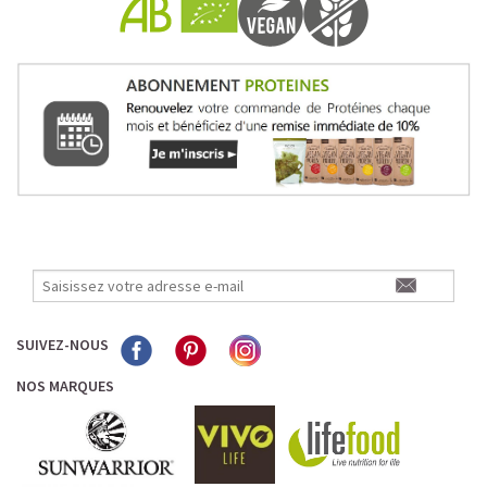
Pour les accros au chocolat qui veulent booster leurs
journées avec goût et équilibre.
Découvrir le
Mocha Glacé Protéiné
🍵 MATCHA LATTE GLACÉ
SUIVEZ-NOUS
NOS MARQUES