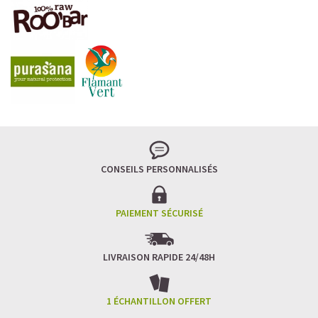
LA FRAÎCHEUR VERTE QUI APAISE L’ESPRIT
Le matcha, ce thé japonais se marie à la douceur du lait
végétal pour une boisson à la fois tonique et apaisante.
Naturellement riche en antioxydants, il apaise l’esprit
tout en stimulant la concentration.
CONSEILS PERSONNALISÉS
Un goût légèrement herbacé, addictif et plein de
bienfaits.
Idéal pour : recharger ses batteries sans caféine,
hydrater, et retrouver focus et sérénité.
PAIEMENT SÉCURISÉ
Découvrir le
Matcha Latte Glacé Protéiné
LIVRAISON RAPIDE 24/48H
SAWONDO RÉINVENTE LE PLAISIR DES CAFÉS GLACÉS
✅ Sans sucre raffiné
1 ÉCHANTILLON OFFERT