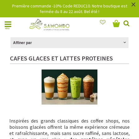
×
Première commande -10% Code REDUC10. Notre boutique est
fermée du 8 au 22 août. Bel été !
MENU
Affiner par
CAFES GLACES ET LATTES PROTEINES
Inspirées des grands classiques des coffee shops, nos
boissons glacées offrent la même expérience crémeuse
et rafraîchissante, mais sans sucre raffiné, sans lactose,