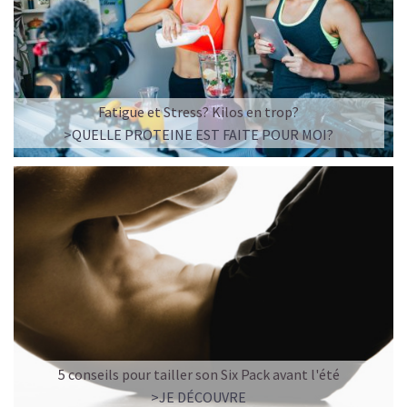
Imaginez un caramel fondant qui se mêle à un café
frappé crémeux, sans sucre raffiné et boosté en
protéines végétales
.
C’est la boisson plaisir par excellence — celle qui
réconcilie dessert glacé et nutrition.
Fatigue et Stress? Kilos en trop?
>QUELLE PROTEINE EST FAITE POUR MOI?
Résultat : un corps rassasié, une énergie durable, et zéro
fringale. Pour les gourmands qui veulent se faire plaisir
sans sacrifier leurs objectifs.
Découvrir le
Café frappé au Caramel Protéiné
🍫 MOCHA GLACÉ PROTÉINÉ
5 conseils pour tailler son Six Pack avant l'été
>JE DÉCOUVRE