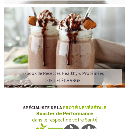
E-book de Recettes Healthy & Protéinées
L’ALLIANCE PARFAITE ENTRE PLAISIR ET
>JE TÉLÉCHARGE
PERFORMANCE
Quand le chocolat rencontre le café…
Cacao pur, café expresso et lait végétal fusionnent dans
SPÉCIALISTE DE LA
PROTÉINE VÉGÉTALE
une boisson veloutée et énergisante.
Booster de Performance
Une vraie caresse chocolatée, riche en protéines, léger
dans le respect de votre Santé
pour ne jamais peser.