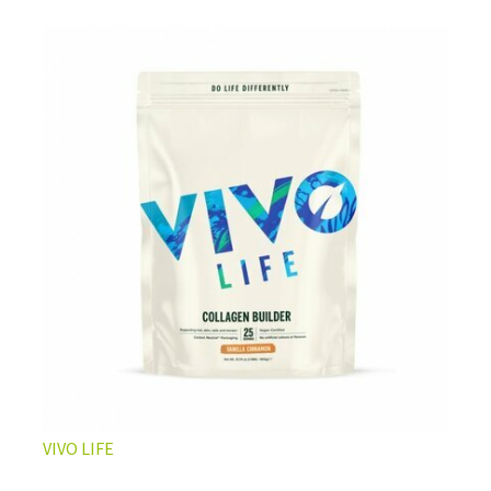
L’ÉQUILIBRE PARFAIT ENTRE DOUCEUR ET INTENSITÉ
Un café riche avec un soupçon de caramel pour un
moment de pure détente… ou de concentration avant le
prochain défi.
Une énergie immédiate et stable, sans pic de glycémie,
qui vous accompagne toute la matinée et un allié parfait
après l’entraînement.
Pour ceux qui veulent retrouver le plaisir d’un vrai café
glacé, sans se sentir lourd ni affamé.
Découvrir le
Latte Macchiato Glacé Protéiné
VIVO LIFE
🍯 CAFÉ FRAPPÉ AU CARAMEL PROTÉINÉ