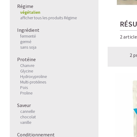
Régime
végétalien
afficher tous les produits Régime
RÉSU
Ingrédient
fermenté
2 articl
germé
sans soja
2 p
Protéine
Chanvre
Glycine
Hydroxyproline
Multi-protéines
Pois
Proline
Saveur
cannelle
chocolat
vanille
Conditionnement