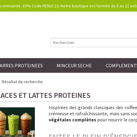
commande -10% Code REDUC10. Notre boutique est fermée du 8 au 22 août.
ARRES PROTEINEES
MINCEUR SECHE
COMPLEMENTS
Résultat de recherche
LACES ET LATTES PROTEINES
Inspirées des grands classiques des coff
crémeuse et rafraîchissante, mais sans sucre
végétales complètes
pour nourrir le corp
FAITES LE PLEIN D'ÉNERG