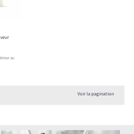
aveur
érieur au
Voir la pagination