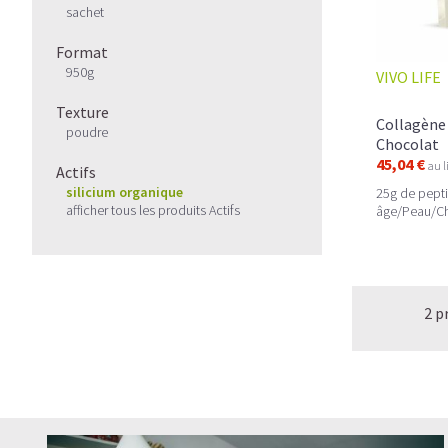
sachet
Format
950g
VIVO LIFE
Texture
Collagène 
poudre
Chocolat
45,04 €
au l
Actifs
silicium organique
25g de pepti
afficher tous les produits Actifs
âge/Peau/Ch
2 p