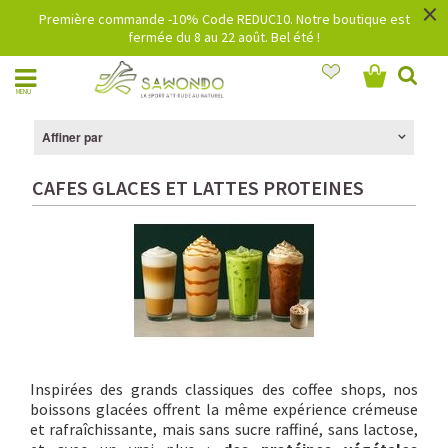
×
Première commande -10% Code REDUC10. Notre boutique est
fermée du 8 au 22 août. Bel été !
MENU
Affiner par
CAFES GLACES ET LATTES PROTEINES
Inspirées des grands classiques des coffee shops, nos
boissons glacées offrent la même expérience crémeuse
et rafraîchissante, mais sans sucre raffiné, sans lactose,