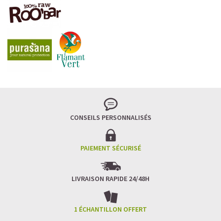
LA FRAÎCHEUR VERTE QUI APAISE L’ESPRIT
Le matcha, ce thé japonais se marie à la douceur du lait
végétal pour une boisson à la fois tonique et apaisante.
Naturellement riche en antioxydants, il apaise l’esprit
tout en stimulant la concentration.
CONSEILS PERSONNALISÉS
Un goût légèrement herbacé, addictif et plein de
bienfaits.
Idéal pour : recharger ses batteries sans caféine,
hydrater, et retrouver focus et sérénité.
PAIEMENT SÉCURISÉ
Découvrir le
Matcha Latte Glacé Protéiné
LIVRAISON RAPIDE 24/48H
SAWONDO RÉINVENTE LE PLAISIR DES CAFÉS GLACÉS
✅ Sans sucre raffiné
1 ÉCHANTILLON OFFERT