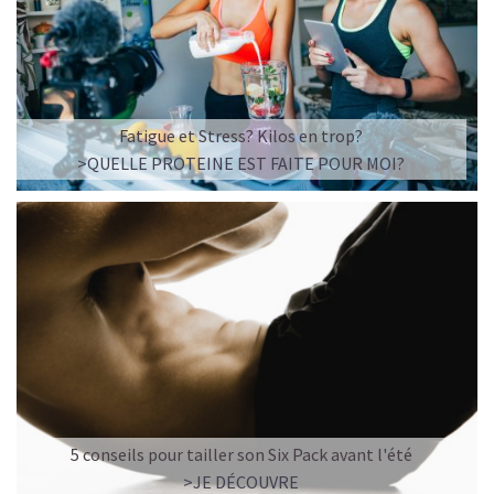
Imaginez un caramel fondant qui se mêle à un café
frappé crémeux, sans sucre raffiné et boosté en
protéines végétales
.
C’est la boisson plaisir par excellence — celle qui
réconcilie dessert glacé et nutrition.
Fatigue et Stress? Kilos en trop?
>QUELLE PROTEINE EST FAITE POUR MOI?
Résultat : un corps rassasié, une énergie durable, et zéro
fringale. Pour les gourmands qui veulent se faire plaisir
sans sacrifier leurs objectifs.
Découvrir le
Café frappé au Caramel Protéiné
🍫 MOCHA GLACÉ PROTÉINÉ
5 conseils pour tailler son Six Pack avant l'été
>JE DÉCOUVRE