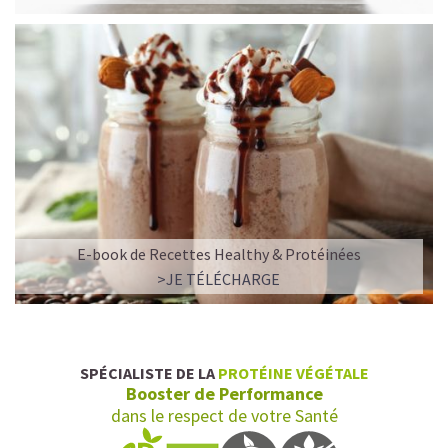
E-book de Recettes Healthy & Protéinées
L’ALLIANCE PARFAITE ENTRE PLAISIR ET
>JE TÉLÉCHARGE
PERFORMANCE
Quand le chocolat rencontre le café…
Cacao pur, café expresso et lait végétal fusionnent dans
SPÉCIALISTE DE LA
PROTÉINE VÉGÉTALE
une boisson veloutée et énergisante.
Booster de Performance
Une vraie caresse chocolatée, riche en protéines, léger
dans le respect de votre Santé
pour ne jamais peser.