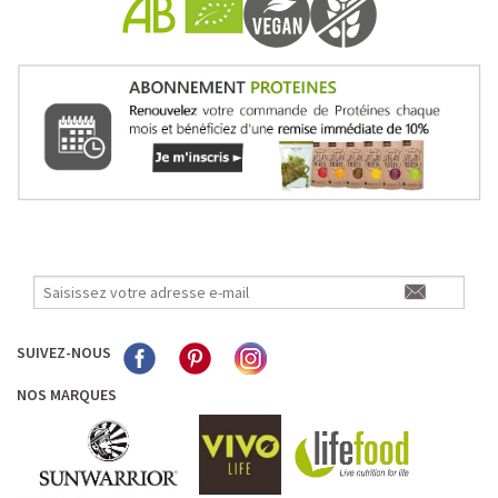
Pour les accros au chocolat qui veulent booster leurs
journées avec goût et équilibre.
Découvrir le
Mocha Glacé Protéiné
🍵 MATCHA LATTE GLACÉ
SUIVEZ-NOUS
NOS MARQUES