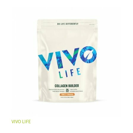
L’ÉQUILIBRE PARFAIT ENTRE DOUCEUR ET INTENSITÉ
Un café riche avec un soupçon de caramel pour un
moment de pure détente… ou de concentration avant le
prochain défi.
Une énergie immédiate et stable, sans pic de glycémie,
qui vous accompagne toute la matinée et un allié parfait
après l’entraînement.
Pour ceux qui veulent retrouver le plaisir d’un vrai café
glacé, sans se sentir lourd ni affamé.
Découvrir le
Latte Macchiato Glacé Protéiné
VIVO LIFE
🍯 CAFÉ FRAPPÉ AU CARAMEL PROTÉINÉ