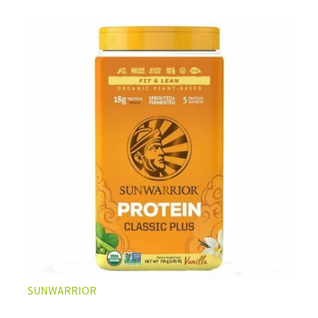
L’ÉQUILIBRE PARFAIT ENTRE DOUCEUR ET INTENSITÉ
Un café riche avec un soupçon de caramel pour un
moment de pure détente… ou de concentration avant le
prochain défi.
Une énergie immédiate et stable, sans pic de glycémie,
qui vous accompagne toute la matinée et un allié parfait
après l’entraînement.
Pour ceux qui veulent retrouver le plaisir d’un vrai café
glacé, sans se sentir lourd ni affamé.
Découvrir le
Latte Macchiato Glacé Protéiné
SUNWARRIOR
🍯 CAFÉ FRAPPÉ AU CARAMEL PROTÉINÉ