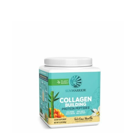
Pour les accros au chocolat qui veulent booster leurs
journées avec goût et équilibre.
Découvrir le
Mocha Glacé Protéiné
🍵 MATCHA LATTE GLACÉ