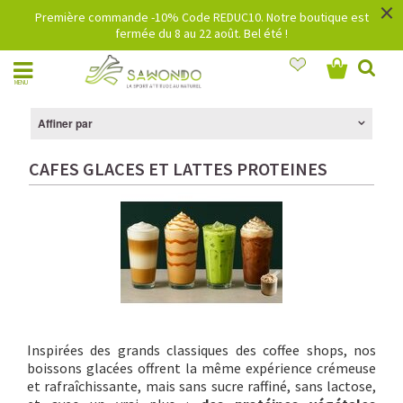
×
Première commande -10% Code REDUC10. Notre boutique est
fermée du 8 au 22 août. Bel été !
MENU
Affiner par
CAFES GLACES ET LATTES PROTEINES
Inspirées des grands classiques des coffee shops, nos
boissons glacées offrent la même expérience crémeuse
et rafraîchissante, mais sans sucre raffiné, sans lactose,