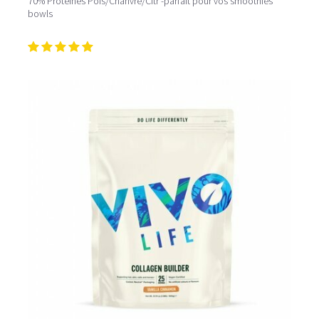
70% Protéines Pois/Chanvre/Citr -parfait pour vos smoothies
bowls