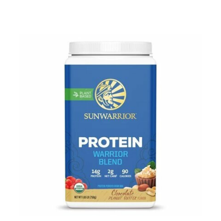
Pour les accros au chocolat qui veulent booster leurs
journées avec goût et équilibre.
Découvrir le
Mocha Glacé Protéiné
🍵 MATCHA LATTE GLACÉ