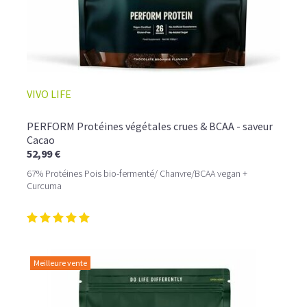
VIVO LIFE
PERFORM Protéines végétales crues & BCAA - saveur
Cacao
52,99 €
67% Protéines Pois bio-fermenté/ Chanvre/BCAA vegan +
Curcuma
Meilleure vente