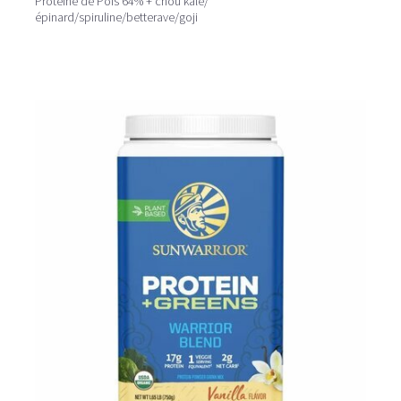
Protéine de Pois 64% + chou kale/
épinard/spiruline/betterave/goji