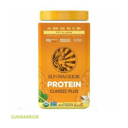
L’ÉQUILIBRE PARFAIT ENTRE DOUCEUR ET INTENSITÉ
Un café riche avec un soupçon de caramel pour un
moment de pure détente… ou de concentration avant le
prochain défi.
Une énergie immédiate et stable, sans pic de glycémie,
qui vous accompagne toute la matinée et un allié parfait
après l’entraînement.
Pour ceux qui veulent retrouver le plaisir d’un vrai café
glacé, sans se sentir lourd ni affamé.
Découvrir le
Latte Macchiato Glacé Protéiné
SUNWARRIOR
🍯 CAFÉ FRAPPÉ AU CARAMEL PROTÉINÉ