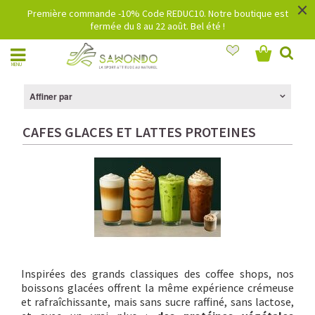
×
Première commande -10% Code REDUC10. Notre boutique est
fermée du 8 au 22 août. Bel été !
MENU
Affiner par
CAFES GLACES ET LATTES PROTEINES
Inspirées des grands classiques des coffee shops, nos
boissons glacées offrent la même expérience crémeuse
et rafraîchissante, mais sans sucre raffiné, sans lactose,