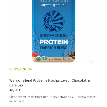
L’ALLIANCE PARFAITE ENTRE PLAISIR ET
SUNWARRIOR
PERFORMANCE
Quand le chocolat rencontre le café…
Warrior Blend Protéine Mocha, saveur Chocolat &
Café Bio
Cacao pur, café expresso et lait végétal fusionnent dans
40,90 €
une boisson veloutée et énergisante.
Une vraie caresse chocolatée, riche en protéines, léger
Blend premium de Protéines Pois/Chanvre 64% - Force & Masse
pour ne jamais peser.
musculaire