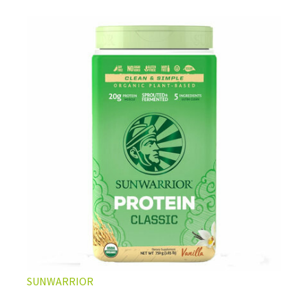
L’ÉQUILIBRE PARFAIT ENTRE DOUCEUR ET INTENSITÉ
Un café riche avec un soupçon de caramel pour un
moment de pure détente… ou de concentration avant le
prochain défi.
Une énergie immédiate et stable, sans pic de glycémie,
qui vous accompagne toute la matinée et un allié parfait
après l’entraînement.
Pour ceux qui veulent retrouver le plaisir d’un vrai café
glacé, sans se sentir lourd ni affamé.
Découvrir le
Latte Macchiato Glacé Protéiné
SUNWARRIOR
🍯 CAFÉ FRAPPÉ AU CARAMEL PROTÉINÉ