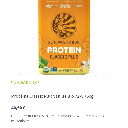
L’ALLIANCE PARFAITE ENTRE PLAISIR ET
SUNWARRIOR
PERFORMANCE
Quand le chocolat rencontre le café…
Protéine Classic Plus Vanille Bio 72% 750g
Cacao pur, café expresso et lait végétal fusionnent dans
40,90 €
une boisson veloutée et énergisante.
Une vraie caresse chocolatée, riche en protéines, léger
Blend premium de 5 Protéines végan 72% - Force & Masse
pour ne jamais peser.
musculaire