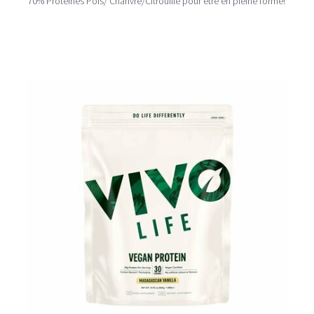
70% Protéines Pois/ Chanvre/Citrouille pour être en pleine forme!