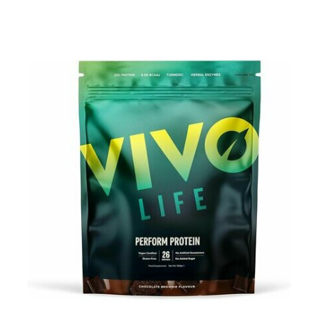
Pour les accros au chocolat qui veulent booster leurs
journées avec goût et équilibre.
Découvrir le
Mocha Glacé Protéiné
🍵 MATCHA LATTE GLACÉ