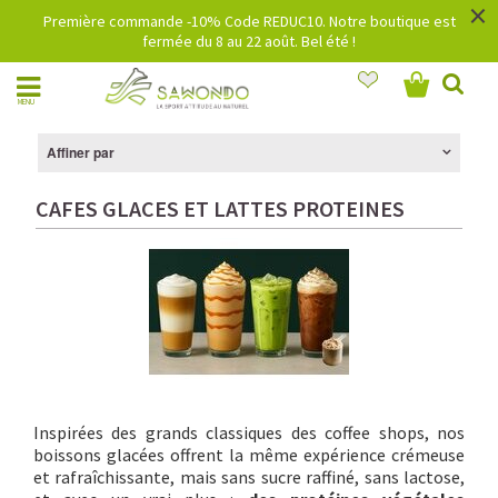
×
Première commande -10% Code REDUC10. Notre boutique est
fermée du 8 au 22 août. Bel été !
MENU
Affiner par
CAFES GLACES ET LATTES PROTEINES
Inspirées des grands classiques des coffee shops, nos
boissons glacées offrent la même expérience crémeuse
et rafraîchissante, mais sans sucre raffiné, sans lactose,