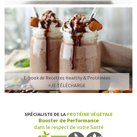
E-book de Recettes Healthy & Protéinées
L’ALLIANCE PARFAITE ENTRE PLAISIR ET
>JE TÉLÉCHARGE
PERFORMANCE
Quand le chocolat rencontre le café…
Cacao pur, café expresso et lait végétal fusionnent dans
SPÉCIALISTE DE LA
PROTÉINE VÉGÉTALE
une boisson veloutée et énergisante.
Booster de Performance
Une vraie caresse chocolatée, riche en protéines, léger
dans le respect de votre Santé
pour ne jamais peser.