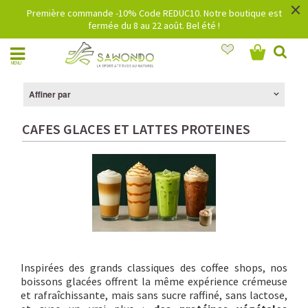
×
Première commande -10% Code REDUC10. Notre boutique est
fermée du 8 au 22 août. Bel été !
MENU
Affiner par
CAFES GLACES ET LATTES PROTEINES
Inspirées des grands classiques des coffee shops, nos
boissons glacées offrent la même expérience crémeuse
et rafraîchissante, mais sans sucre raffiné, sans lactose,