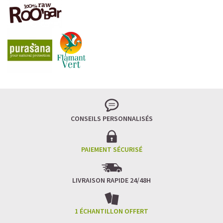
LA FRAÎCHEUR VERTE QUI APAISE L’ESPRIT
Le matcha, ce thé japonais se marie à la douceur du lait
végétal pour une boisson à la fois tonique et apaisante.
Naturellement riche en antioxydants, il apaise l’esprit
tout en stimulant la concentration.
CONSEILS PERSONNALISÉS
Un goût légèrement herbacé, addictif et plein de
bienfaits.
Idéal pour : recharger ses batteries sans caféine,
hydrater, et retrouver focus et sérénité.
PAIEMENT SÉCURISÉ
Découvrir le
Matcha Latte Glacé Protéiné
LIVRAISON RAPIDE 24/48H
SAWONDO RÉINVENTE LE PLAISIR DES CAFÉS GLACÉS
✅ Sans sucre raffiné
1 ÉCHANTILLON OFFERT