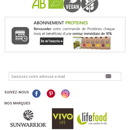
Pour les accros au chocolat qui veulent booster leurs
journées avec goût et équilibre.
Découvrir le
Mocha Glacé Protéiné
🍵 MATCHA LATTE GLACÉ
SUIVEZ-NOUS
NOS MARQUES