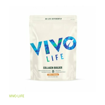
L’ÉQUILIBRE PARFAIT ENTRE DOUCEUR ET INTENSITÉ
Un café riche avec un soupçon de caramel pour un
moment de pure détente… ou de concentration avant le
prochain défi.
Une énergie immédiate et stable, sans pic de glycémie,
qui vous accompagne toute la matinée et un allié parfait
après l’entraînement.
Pour ceux qui veulent retrouver le plaisir d’un vrai café
glacé, sans se sentir lourd ni affamé.
Découvrir le
Latte Macchiato Glacé Protéiné
VIVO LIFE
🍯 CAFÉ FRAPPÉ AU CARAMEL PROTÉINÉ