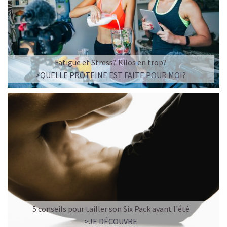
Imaginez un caramel fondant qui se mêle à un café
frappé crémeux, sans sucre raffiné et boosté en
protéines végétales
.
C’est la boisson plaisir par excellence — celle qui
réconcilie dessert glacé et nutrition.
Fatigue et Stress? Kilos en trop?
>QUELLE PROTEINE EST FAITE POUR MOI?
Résultat : un corps rassasié, une énergie durable, et zéro
fringale. Pour les gourmands qui veulent se faire plaisir
sans sacrifier leurs objectifs.
Découvrir le
Café frappé au Caramel Protéiné
🍫 MOCHA GLACÉ PROTÉINÉ
5 conseils pour tailler son Six Pack avant l'été
>JE DÉCOUVRE