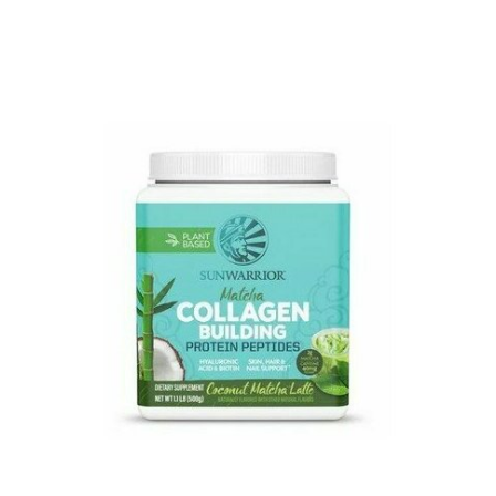
Pour les accros au chocolat qui veulent booster leurs
journées avec goût et équilibre.
Découvrir le
Mocha Glacé Protéiné
🍵 MATCHA LATTE GLACÉ