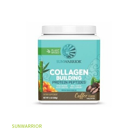
L’ÉQUILIBRE PARFAIT ENTRE DOUCEUR ET INTENSITÉ
Un café riche avec un soupçon de caramel pour un
moment de pure détente… ou de concentration avant le
prochain défi.
Une énergie immédiate et stable, sans pic de glycémie,
qui vous accompagne toute la matinée et un allié parfait
après l’entraînement.
Pour ceux qui veulent retrouver le plaisir d’un vrai café
glacé, sans se sentir lourd ni affamé.
Découvrir le
Latte Macchiato Glacé Protéiné
SUNWARRIOR
🍯 CAFÉ FRAPPÉ AU CARAMEL PROTÉINÉ