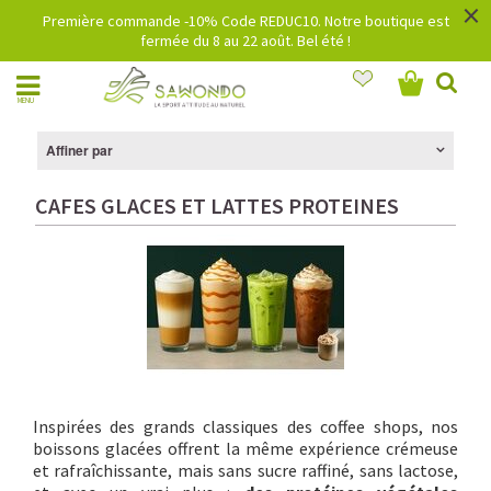
×
Première commande -10% Code REDUC10. Notre boutique est
fermée du 8 au 22 août. Bel été !
MENU
Affiner par
CAFES GLACES ET LATTES PROTEINES
Inspirées des grands classiques des coffee shops, nos
boissons glacées offrent la même expérience crémeuse
et rafraîchissante, mais sans sucre raffiné, sans lactose,